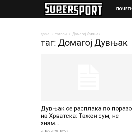
SuperSpo
ПОЧЕТ
дома
тагови
Домагој Дувњак
таг: Домагој Дувњак
Дувњак се расплака по поразо
на Хрватска: Тажен сум, не
знам...
26 Jan 2020. 18:50