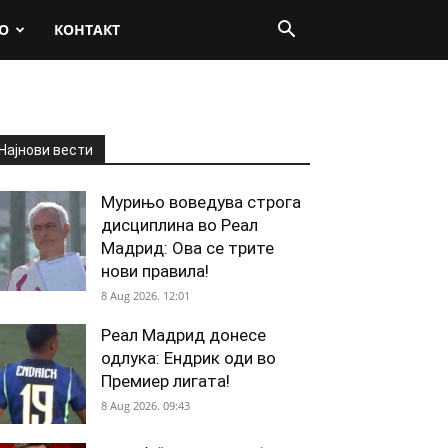
О
КОНТАКТ
Најнови вести
Мурињо воведува строга
дисциплина во Реал
Мадрид: Ова се трите
нови правила!
8 Aug 2026. 12:01
Реал Мадрид донесе
одлука: Ендрик оди во
Премиер лигата!
8 Aug 2026. 09:43