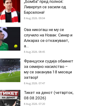
„Бомба“ пред полноќ:
Ливерпул се засили од
Барселона!
8 Aug 2026. 09:04
Ова никогаш не му се
случило на Новак: Синер и
Алкараз се откажуваат,
а...
8 Aug 2026. 08:45
Француски судија обвинет
за семејно насилство –
му се заканува 18 месеци
затвор!
8 Aug 2026. 07:47
Тикет на денот (четврток,
08.08.2026)
8 Aug 2026. 07:20