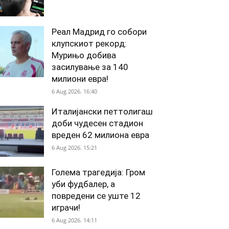
Реал Мадрид го собори
клупскиот рекорд:
Мурињо добива
засилување за 140
милиони евра!
6 Aug 2026. 16:40
Италијански петтолигаш
доби чудесен стадион
вреден 62 милиона евра
6 Aug 2026. 15:21
Голема трагедија: Гром
уби фудбалер, а
повредени се уште 12
играчи!
6 Aug 2026. 14:11