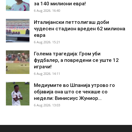
за 140 милиони евра!
6 Aug 2026. 16:40
Италијански петтолигаш доби
чудесен стадион вреден 62 милиона
евра
6 Aug 2026. 15:21
Голема трагедија: Гром уби
фудбалер, а повредени се уште 12
играчи!
6 Aug 2026. 14:11
Медиумите во Шпанија утрово го
објавија она што се чекаше со
недели: Винисиус Жуниор...
6 Aug 2026. 13:03