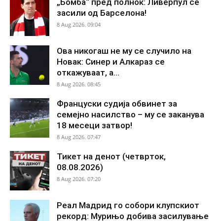
„Бомба“ пред полноќ: Ливерпул се
засили од Барселона!
8 Aug 2026. 09:04
Ова никогаш не му се случило на
Новак: Синер и Алкараз се
откажуваат, а...
8 Aug 2026. 08:45
Француски судија обвинет за
семејно насилство – му се заканува
18 месеци затвор!
8 Aug 2026. 07:47
Тикет на денот (четврток,
08.08.2026)
8 Aug 2026. 07:20
Реал Мадрид го собори клупскиот
рекорд: Мурињо добива засилување