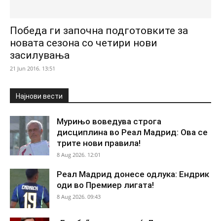
Победа ги започна подготовките за
новата сезона со четири нови
засилувања
21 Jun 2016. 13:51
Најнови вести
Мурињо воведува строга
дисциплина во Реал Мадрид: Ова се
трите нови правила!
8 Aug 2026. 12:01
Реал Мадрид донесе одлука: Ендрик
оди во Премиер лигата!
8 Aug 2026. 09:43