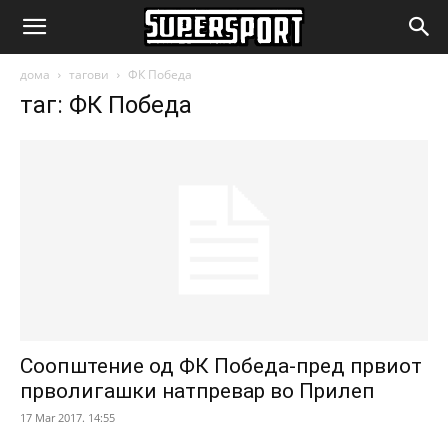
SuperSport.mk
дома
тагови
ФК Победа
таг: ФК Победа
Соопштение од ФК Победа-пред првиот
прволигашки натпревар во Прилеп
17 Mar 2017. 14:55