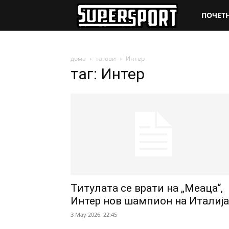
SuperSpo
ПОЧЕТ
дома
тагови
Интер
таг: Интер
Титулата се врати на „Меаца“,
Интер нов шампион на Италија
3 May 2026. 22:45