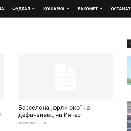
rt.mk
НА
ФУДБАЛ
КОШАРКА
РАКОМЕТ
ОСТАНАТ
Барселона „фрли око“ на
!
дефанзивец на Интер
26 Mar 2026. 11:28