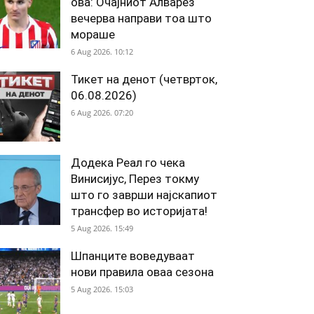
ова: Очајниот Алварез
вечерва направи тоа што
мораше
6 Aug 2026. 10:12
Тикет на денот (четврток,
06.08.2026)
6 Aug 2026. 07:20
Додека Реал го чека
Винисијус, Перез токму
што го заврши најскапиот
трансфер во историјата!
5 Aug 2026. 15:49
Шпанците воведуваат
нови правила оваа сезона
5 Aug 2026. 15:03