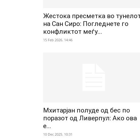
Жестока пресметка во тунело
на Сан Сиро: Погледнете го
конфликтот меѓу...
15 Feb 2026. 14:46
Мхитарјан полуде од бес по
поразот од Ливерпул: Ако ова
е...
10 Dec 2025. 10:31