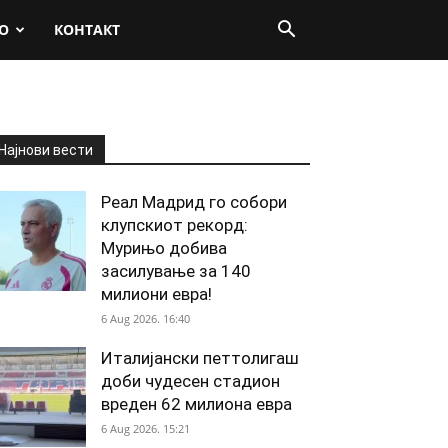
О
КОНТАКТ
Најнови вести
Реал Мадрид го собори
клупскиот рекорд:
Мурињо добива
засилување за 140
милиони евра!
6 Aug 2026. 16:40
Италијански петтолигаш
доби чудесен стадион
вреден 62 милиона евра
6 Aug 2026. 15:21