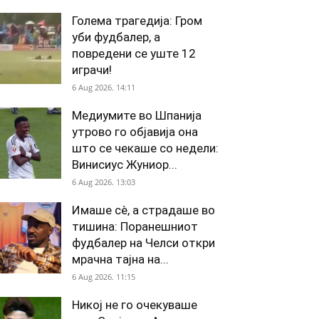
Голема трагедија: Гром
уби фудбалер, а
повредени се уште 12
играчи!
6 Aug 2026. 14:11
Медиумите во Шпанија
утрово го објавија она
што се чекаше со недели:
Винисиус Жуниор...
6 Aug 2026. 13:03
Имаше сè, а страдаше во
тишина: Поранешниот
фудбалер на Челси откри
мрачна тајна на...
6 Aug 2026. 11:15
Никој не го очекуваше