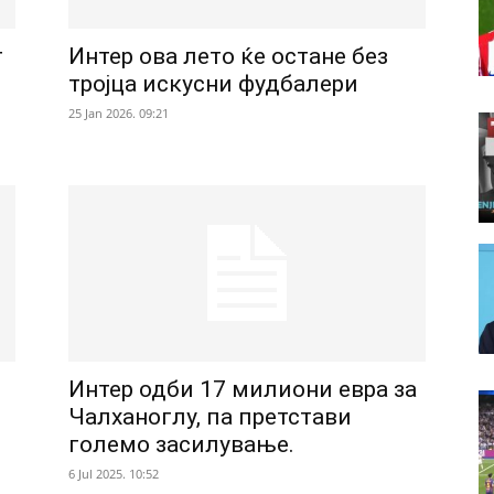
т
Интер ова лето ќе остане без
тројца искусни фудбалери
25 Jan 2026. 09:21
Интер одби 17 милиони евра за
Чалханоглу, па претстави
големо засилување.
6 Jul 2025. 10:52