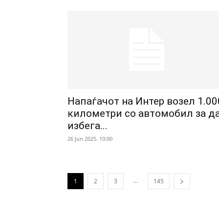
Напаѓачот на Интер возел 1.00
километри со автомобил за д
избега...
26 Jun 2025. 10:00
...
1
2
3
145