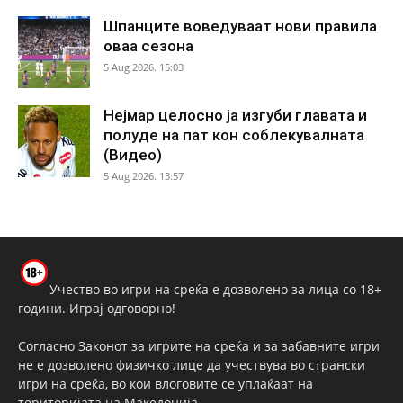
Шпанците воведуваат нови правила
оваа сезона
5 Aug 2026. 15:03
Нејмар целосно ја изгуби главата и
полуде на пат кон соблекувалната
(Видео)
5 Aug 2026. 13:57
Учество во игри на среќа е дозволено за лица со 18+
години. Играј одговорно!
Согласно Законот за игрите на среќа и за забавните игри
не е дозволено физичко лице да учествува во странски
игри на среќа, во кои влоговите се уплаќаат на
територијата на Македонија.