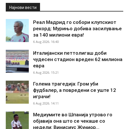
Најнови вести
Реал Мадрид го собори клупскиот
рекорд: Мурињо добива засилување
за 140 милиони евра!
6 Aug 2026. 16:40
Италијански петтолигаш доби
чудесен стадион вреден 62 милиона
евра
6 Aug 2026. 15:21
Голема трагедија: Гром уби
фудбалер, а повредени се уште 12
играчи!
6 Aug 2026. 14:11
Медиумите во Шпанија утрово го
објавија она што се чекаше со
недели: Винисиус Жуниор...