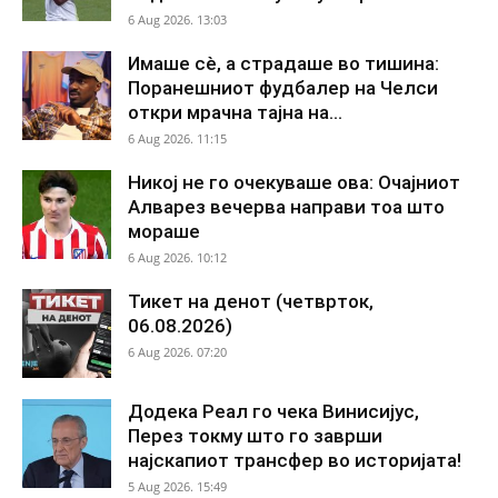
6 Aug 2026. 13:03
Имаше сè, а страдаше во тишина:
Поранешниот фудбалер на Челси
откри мрачна тајна на...
6 Aug 2026. 11:15
Никој не го очекуваше ова: Очајниот
Алварез вечерва направи тоа што
мораше
6 Aug 2026. 10:12
Тикет на денот (четврток,
06.08.2026)
6 Aug 2026. 07:20
Додека Реал го чека Винисијус,
Перез токму што го заврши
најскапиот трансфер во историјата!
5 Aug 2026. 15:49