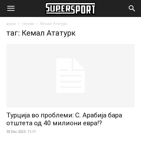
SuperSport.mk
дома
тагови
Кемал Ататурк
таг: Кемал Ататурк
Турција во проблеми: С. Арабија бара
отштета од 40 милиони евра!?
30 Dec 2023. 11:11