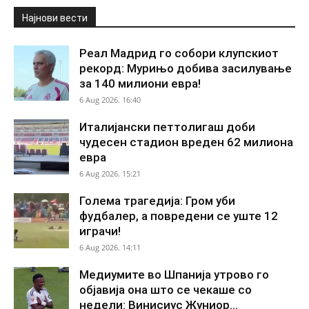
Најнови вести
Реал Мадрид го собори клупскиот
рекорд: Мурињо добива засилување
за 140 милиони евра!
6 Aug 2026. 16:40
Италијански петтолигаш доби
чудесен стадион вреден 62 милиона
евра
6 Aug 2026. 15:21
Голема трагедија: Гром уби
фудбалер, а повредени се уште 12
играчи!
6 Aug 2026. 14:11
Медиумите во Шпанија утрово го
објавија она што се чекаше со
недели: Винисиус Жуниор...