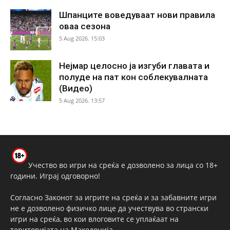
Шпанците воведуваат нови правила
оваа сезона
5 Aug 2026. 15:03
Нејмар целосно ја изгуби главата и
полуде на пат кон соблекувалната
(Видео)
5 Aug 2026. 13:57
Учество во игри на среќа е дозволено за лица со 18+
години. Играј одговорно!
Согласно Законот за игрите на среќа и за забавните игри
не е дозволено физичко лице да учествува во странски
игри на среќа, во кои влоговите се уплаќаат на
територијата на Македонија.