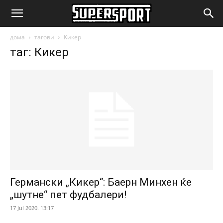
SuperSport.mk
дома
тагови
Кикер
таг: Кикер
Германски „Кикер“: Баерн Минхен ќе
„шутне“ пет фудбалери!
17 Jul 2020. 13:17