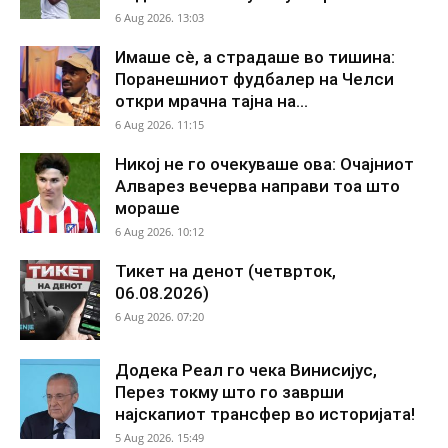
6 Aug 2026. 13:03
Имаше сè, а страдаше во тишина:
Поранешниот фудбалер на Челси
откри мрачна тајна на...
6 Aug 2026. 11:15
Никој не го очекуваше ова: Очајниот
Алварез вечерва направи тоа што
мораше
6 Aug 2026. 10:12
Тикет на денот (четврток,
06.08.2026)
6 Aug 2026. 07:20
Додека Реал го чека Винисијус,
Перез токму што го заврши
најскапиот трансфер во историјата!
5 Aug 2026. 15:49