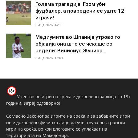
Голема трагедија: Гром уби
фудбалер, а повредени се уште 12
играчи!
6 Aug 2026. 14:11
Медиумите во Шпанија утрово го
објавија она што се чекаше со
недели: Винисиус Жуниор...
6 Aug 2026. 13:03
Учество во игри на среќа е дозволено за лица со 18+
години. Играј одговорно!
Согласно Законот за игрите на среќа и за забавните игри
не е дозволено физичко лице да учествува во странски
игри на среќа, во кои влоговите се уплаќаат на
територијата на Македонија.