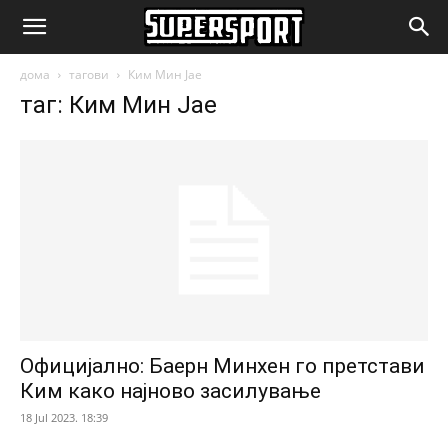
SuperSport.mk
дома
тагови
Ким Мин Јае
таг: Ким Мин Јае
Официјално: Баерн Минхен го претстави
Ким како најново засилување
18 Jul 2023. 18:39