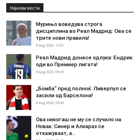
Најнови вести
Мурињо воведува строга
дисциплина во Реал Мадрид: Ова се
трите нови правила!
8 Aug 2026. 12:01
Реал Мадрид донесе одлука: Ендрик
оди во Премиер лигата!
8 Aug 2026. 09:43
„Бомба“ пред полноќ: Ливерпул се
засили од Барселона!
8 Aug 2026. 09:04
Ова никогаш не му се случило на
Новак: Синер и Алкараз се
откажуваат, а...