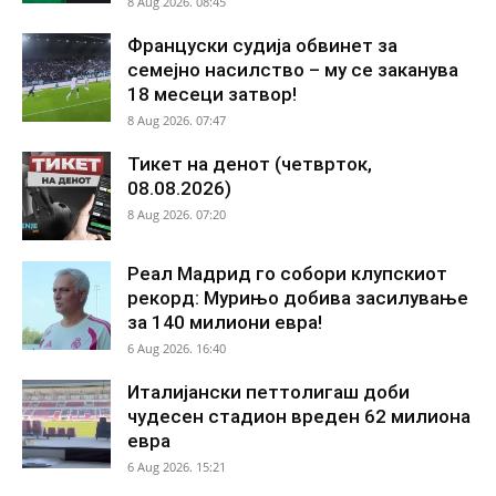
8 Aug 2026. 08:45
Француски судија обвинет за
семејно насилство – му се заканува
18 месеци затвор!
8 Aug 2026. 07:47
Тикет на денот (четврток,
08.08.2026)
8 Aug 2026. 07:20
Реал Мадрид го собори клупскиот
рекорд: Мурињо добива засилување
за 140 милиони евра!
6 Aug 2026. 16:40
Италијански петтолигаш доби
чудесен стадион вреден 62 милиона
евра
6 Aug 2026. 15:21