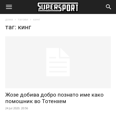
SuperSport.mk
дома
тагови
кинг
таг: кинг
Жозе добива добро познато име како
помошник во Тотенхем
24 Jul 2020. 20:56