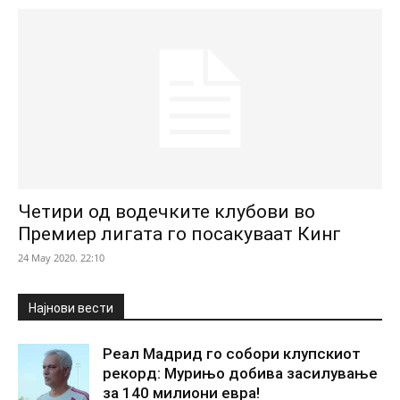
Четири од водечките клубови во
Премиер лигата го посакуваат Кинг
24 May 2020. 22:10
Најнови вести
Реал Мадрид го собори клупскиот
рекорд: Мурињо добива засилување
за 140 милиони евра!