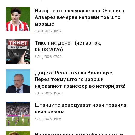
Никој не го очекуваше ова: Очајниот
Алварез вечерва направи тоа што
мораше
6 Aug 2026. 10:12
Тикет на денот (четврток,
06.08.2026)
6 Aug 2026. 07:20
Додека Реал го чека Винисијус,
Перез токму што го заврши
најскапиот трансфер во историјата!
5 Aug 2026. 15:49
Шпанците воведуваат нови правила
оваа сезона
5 Aug 2026. 15:03
Нејмар целосно ја изгуби главата и