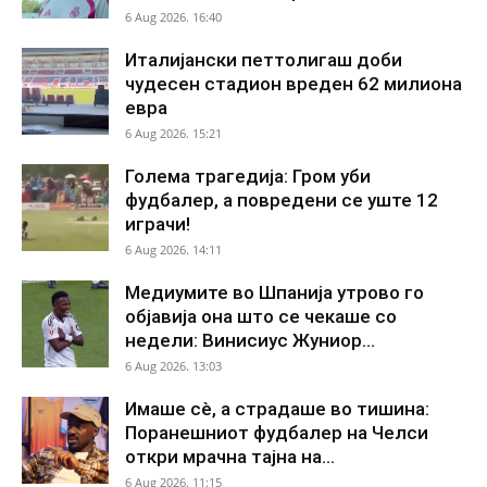
6 Aug 2026. 16:40
Италијански петтолигаш доби
чудесен стадион вреден 62 милиона
евра
6 Aug 2026. 15:21
Голема трагедија: Гром уби
фудбалер, а повредени се уште 12
играчи!
6 Aug 2026. 14:11
Медиумите во Шпанија утрово го
објавија она што се чекаше со
недели: Винисиус Жуниор...
6 Aug 2026. 13:03
Имаше сè, а страдаше во тишина:
Поранешниот фудбалер на Челси
откри мрачна тајна на...
6 Aug 2026. 11:15