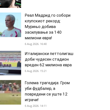
Реал Мадрид го собори
клупскиот рекорд:
Мурињо добива
засилување за 140
милиони евра!
6 Aug 2026. 16:40
Италијански петтолигаш
доби чудесен стадион
вреден 62 милиона евра
6 Aug 2026. 15:21
Голема трагедија: Гром
уби фудбалер, а
повредени се уште 12
играчи!
6 Aug 2026. 14:11