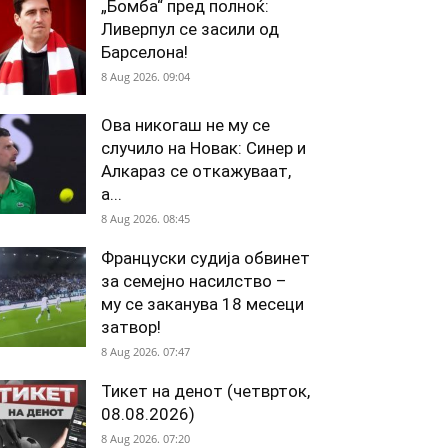
„Бомба“ пред полноќ:
Ливерпул се засили од
Барселона!
8 Aug 2026. 09:04
Ова никогаш не му се
случило на Новак: Синер и
Алкараз се откажуваат,
а...
8 Aug 2026. 08:45
Француски судија обвинет
за семејно насилство –
му се заканува 18 месеци
затвор!
8 Aug 2026. 07:47
Тикет на денот (четврток,
08.08.2026)
8 Aug 2026. 07:20