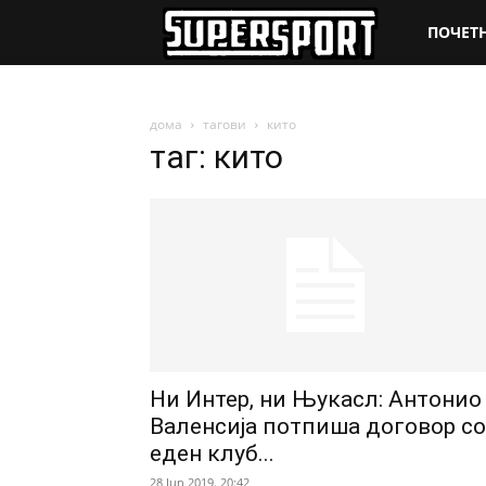
SuperSpo
ПОЧЕТ
дома
тагови
кито
таг: кито
Ни Интер, ни Њукасл: Антонио
Валенсија потпиша договор со
еден клуб...
28 Jun 2019. 20:42