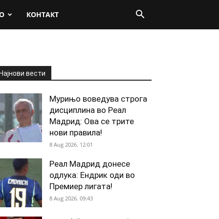
О
КОНТАКТ
Најнови вести
Мурињо воведува строга
дисциплина во Реал
Мадрид: Ова се трите
нови правила!
8 Aug 2026. 12:01
Реал Мадрид донесе
одлука: Ендрик оди во
Премиер лигата!
8 Aug 2026. 09:43