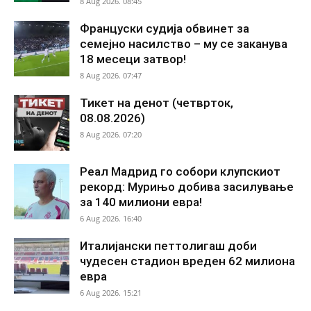
8 Aug 2026. 08:45
Француски судија обвинет за
семејно насилство – му се заканува
18 месеци затвор!
8 Aug 2026. 07:47
Тикет на денот (четврток,
08.08.2026)
8 Aug 2026. 07:20
Реал Мадрид го собори клупскиот
рекорд: Мурињо добива засилување
за 140 милиони евра!
6 Aug 2026. 16:40
Италијански петтолигаш доби
чудесен стадион вреден 62 милиона
евра
6 Aug 2026. 15:21