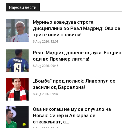
Најнови вести
Мурињо воведува строга
дисциплина во Реал Мадрид: Ова се
трите нови правила!
8 Aug 2026. 12:01
Реал Мадрид донесе одлука: Ендрик
оди во Премиер лигата!
8 Aug 2026. 09:43
„Бомба“ пред полноќ: Ливерпул се
засили од Барселона!
8 Aug 2026. 09:04
Ова никогаш не му се случило на
Новак: Синер и Алкараз се
откажуваат, а...