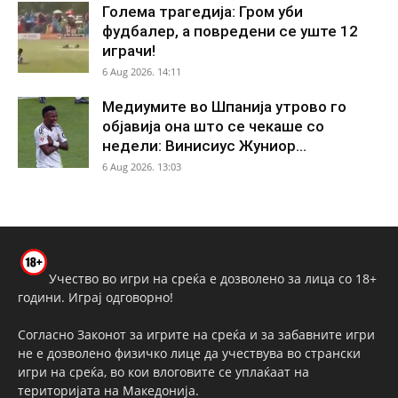
Голема трагедија: Гром уби
фудбалер, а повредени се уште 12
играчи!
6 Aug 2026. 14:11
Медиумите во Шпанија утрово го
објавија она што се чекаше со
недели: Винисиус Жуниор...
6 Aug 2026. 13:03
Учество во игри на среќа е дозволено за лица со 18+
години. Играј одговорно!
Согласно Законот за игрите на среќа и за забавните игри
не е дозволено физичко лице да учествува во странски
игри на среќа, во кои влоговите се уплаќаат на
територијата на Македонија.