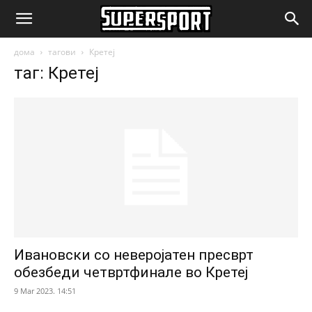
SuperSport.mk
дома
тагови
Кретеј
таг: Кретеј
Ивановски со неверојатен пресврт
обезбеди четвртфинале во Кретеј
9 Mar 2023. 14:51