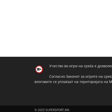
Учество во игри на среќа е дозволе
Согласно Законот за игрите на среќ
влоговите се уплаќаат на територијата на 
© 2025 SUPERSPORT.MK