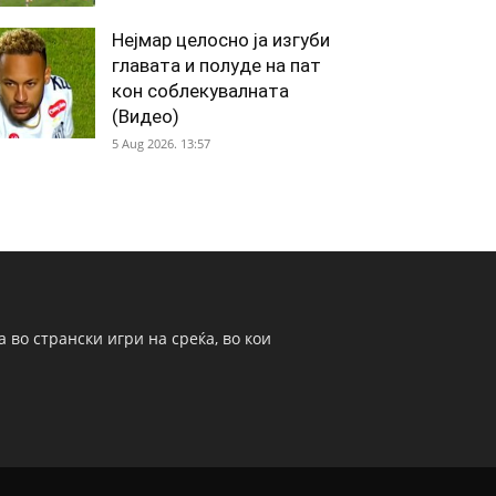
Нејмар целосно ја изгуби
главата и полуде на пат
кон соблекувалната
(Видео)
5 Aug 2026. 13:57
 во странски игри на среќа, во кои