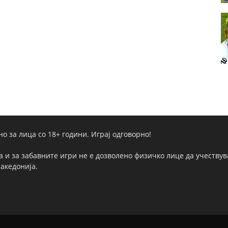
но за лица со 18+ години. Играј одговорно!
а и за забавните игри не е дозволено физичко лице да учествува
Македонија.