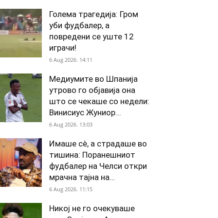
Голема трагедија: Гром
уби фудбалер, а
повредени се уште 12
играчи!
6 Aug 2026. 14:11
Медиумите во Шпанија
утрово го објавија она
што се чекаше со недели:
Винисиус Жуниор...
6 Aug 2026. 13:03
Имаше сè, а страдаше во
тишина: Поранешниот
фудбалер на Челси откри
мрачна тајна на...
6 Aug 2026. 11:15
Никој не го очекуваше