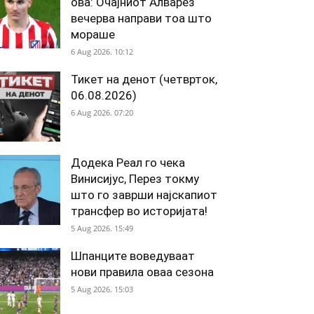
ова: Очајниот Алварез
вечерва направи тоа што
мораше
6 Aug 2026. 10:12
Тикет на денот (четврток,
06.08.2026)
6 Aug 2026. 07:20
Додека Реал го чека
Винисијус, Перез токму
што го заврши најскапиот
трансфер во историјата!
5 Aug 2026. 15:49
Шпанците воведуваат
нови правила оваа сезона
5 Aug 2026. 15:03