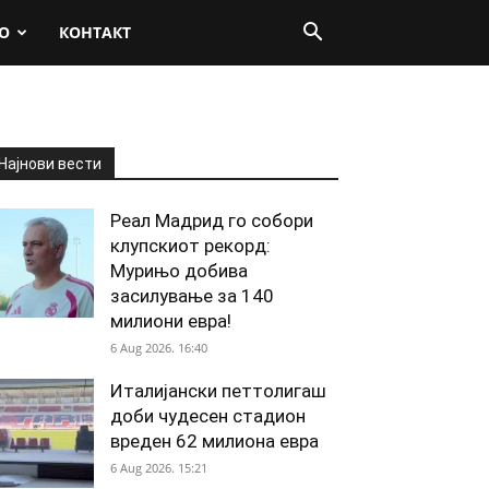
О
КОНТАКТ
Најнови вести
Реал Мадрид го собори
клупскиот рекорд:
Мурињо добива
засилување за 140
милиони евра!
6 Aug 2026. 16:40
Италијански петтолигаш
доби чудесен стадион
вреден 62 милиона евра
6 Aug 2026. 15:21