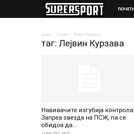
SuperSpo
ПОЧЕТ
дома
тагови
Лејвин Курзава
таг: Лејвин Курзава
Навивачите изгубија контрола
Запреа ѕвезда на ПСЖ, па се
обидоа да...
17 Mar 2022. 18:33