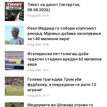
Тикет на денот (четврток,
08.08.2026)
8 Aug 2026. 07:20
Реал Мадрид го собори клупскиот
рекорд: Мурињо добива засилување
за 140 милиони евра!
6 Aug 2026. 16:40
Италијански петтолигаш доби
чудесен стадион вреден 62 милиона
евра
6 Aug 2026. 15:21
Голема трагедија: Гром уби
фудбалер, а повредени се уште 12
играчи!
6 Aug 2026. 14:11
Медиумите во Шпанија утрово го