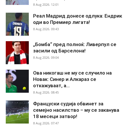
8 Aug 2026. 12:01
Реал Мадрид донесе одлука: Ендрик
оди во Премиер лигата!
8 Aug 2026. 09:43
„Бомба“ пред полноќ: Ливерпул се
засили од Барселона!
8 Aug 2026. 09:04
Ова никогаш не му се случило на
Новак: Синер и Алкараз се
откажуваат, а...
8 Aug 2026. 08:45
Француски судија обвинет за
семејно насилство – му се заканува
18 месеци затвор!
8 Aug 2026. 07:47