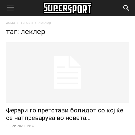
SuperSport.mk
дома
тагови
леклер
таг: леклер
Ферари го претстави болидот со кој ќе
се натпреварува во новата...
11 Feb 2020. 19:32