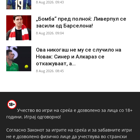
8 Aug 2026. 09:43
„Бомба“ пред полноќ: Ливерпул се
засили од Барселона!
8 Aug 2026. 09:04
Ова никогаш не му се случило на
Новак: Синер и Алкараз се
откажуваат, а...
8 Aug 2026. 08:45
Учество во игри на среќа е дозволено за лица со 18+
години. Играј одговорно!
Согласно Законот за игрите на среќа и за забавните игри
не е дозволено физичко лице да учествува во странски