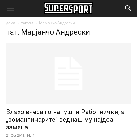
SuperSport.mk
дома
тагови
Марјанчо Андрески
таг: Марјанчо Андрески
Влахо вчера го напушти Работнички, а
„романтичарите“ веднаш му најдоа
замена
21 Oct 2019. 14:41