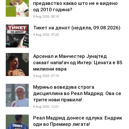
предавство какво што не е видено
од 2010 година?
9 Aug 2026. 08:16
Тикет на денот (недела, 09.08.2026)
9 Aug 2026. 07:20
Арсенал и Манчестер Јунајтед
сакаат напаѓач од Интер: Цената е 85
милиони евра
9 Aug 2026. 07:18
Мурињо воведува строга
дисциплина во Реал Мадрид: Ова се
трите нови правила!
8 Aug 2026. 12:01
Реал Мадрид донесе одлука: Ендрик
оди во Премиер лигата!