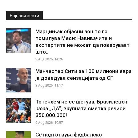
Најнови вести
Марцињак објасни зошто го
помилува Меси: Навивачите и
експертите не можат да поверуваат
што...
9 Aug 2026. 14:26
Манчестер Сити за 100 милиони евра
ја доведува сензацијата од СП
9 Aug 2026. 11:17
Тотенхем не се шегува, Бразилецот
кажа „ДА“, вкупната сметка речиси
350.000.000!
9 Aug 2026. 10:57
Се подготвува фудбалско