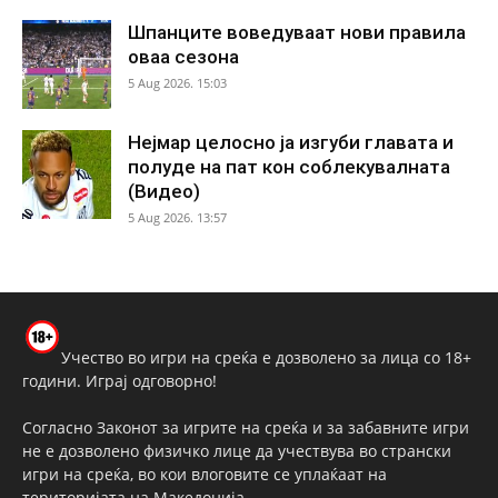
Шпанците воведуваат нови правила
оваа сезона
5 Aug 2026. 15:03
Нејмар целосно ја изгуби главата и
полуде на пат кон соблекувалната
(Видео)
5 Aug 2026. 13:57
Учество во игри на среќа е дозволено за лица со 18+
години. Играј одговорно!
Согласно Законот за игрите на среќа и за забавните игри
не е дозволено физичко лице да учествува во странски
игри на среќа, во кои влоговите се уплаќаат на
територијата на Македонија.