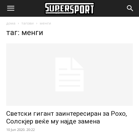
SuperSport.mk
дома
тагови
менги
таг: менги
Светски гигант заинтересиран за Рохо,
Солскјер веќе му најде замена
10 Jun 2020. 20:22