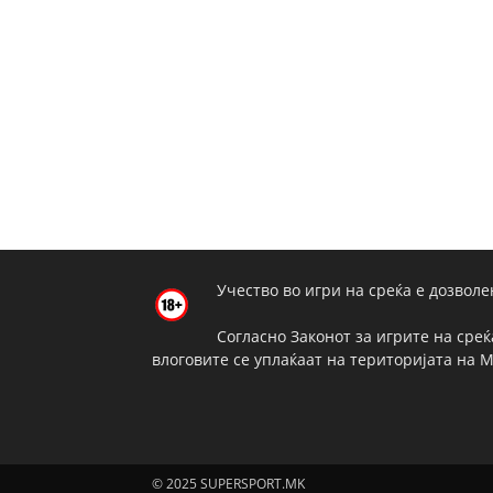
Учество во игри на среќа е дозволе
Согласно Законот за игрите на среќ
влоговите се уплаќаат на територијата на 
© 2025 SUPERSPORT.MK