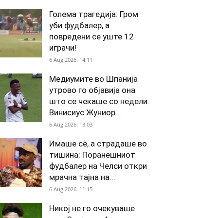
Голема трагедија: Гром
уби фудбалер, а
повредени се уште 12
играчи!
6 Aug 2026. 14:11
Медиумите во Шпанија
утрово го објавија она
што се чекаше со недели:
Винисиус Жуниор...
6 Aug 2026. 13:03
Имаше сè, а страдаше во
тишина: Поранешниот
фудбалер на Челси откри
мрачна тајна на...
6 Aug 2026. 11:15
Никој не го очекуваше