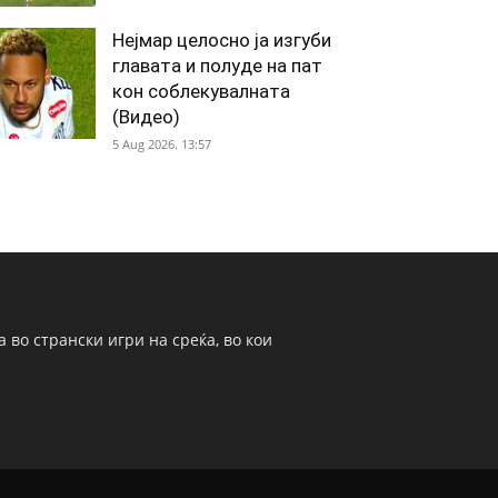
Нејмар целосно ја изгуби
главата и полуде на пат
кон соблекувалната
(Видео)
5 Aug 2026. 13:57
 во странски игри на среќа, во кои