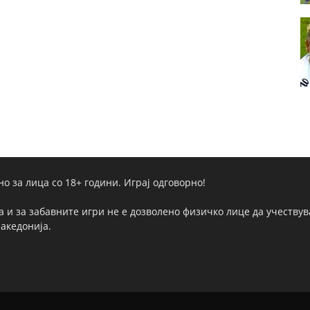
но за лица со 18+ години. Играј одговорно!
а и за забавните игри не е дозволено физичко лице да учествува
Македонија.