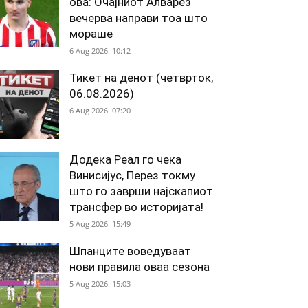
ова: Очајниот Алварез
вечерва направи тоа што
мораше
6 Aug 2026. 10:12
Тикет на денот (четврток,
06.08.2026)
6 Aug 2026. 07:20
Додека Реал го чека
Винисијус, Перез токму
што го заврши најскапиот
трансфер во историјата!
5 Aug 2026. 15:49
Шпанците воведуваат
нови правила оваа сезона
5 Aug 2026. 15:03