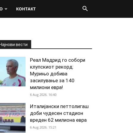
О
КОНТАКТ
Најнови вести
Реал Мадрид го собори
клупскиот рекорд:
Мурињо добива
засилување за 140
милиони евра!
6 Aug 2026. 16:40
Италијански петтолигаш
доби чудесен стадион
вреден 62 милиона евра
6 Aug 2026. 15:21