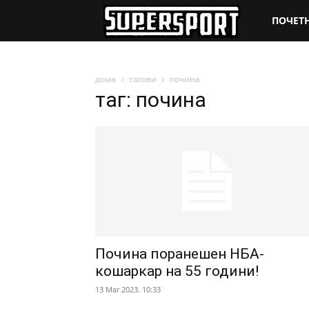
SuperSpo
ПОЧЕТ
дома
тагови
почина
таг: почина
Почина поранешен НБА-
кошаркар на 55 години!
13 Mar 2023. 10:33