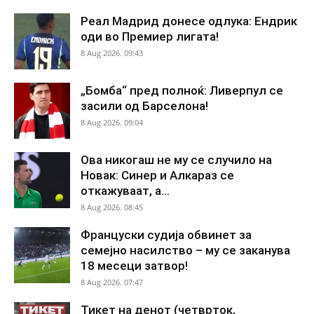
Реал Мадрид донесе одлука: Ендрик
оди во Премиер лигата!
8 Aug 2026. 09:43
„Бомба“ пред полноќ: Ливерпул се
засили од Барселона!
8 Aug 2026. 09:04
Ова никогаш не му се случило на
Новак: Синер и Алкараз се
откажуваат, а...
8 Aug 2026. 08:45
Француски судија обвинет за
семејно насилство – му се заканува
18 месеци затвор!
8 Aug 2026. 07:47
Тикет на денот (четврток,