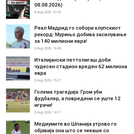
08.08.2026)
8 Aug 2026. 07:20
Реал Мадрид го собори клупскиот
рекорд: Мурињо добива засилување
за 140 милиони евра!
6 Aug 2026. 16:40
Италијански петтолигаш доби
чудесен стадион вреден 62 милиона
евра
6 Aug 2026. 15:21
Голема трагедија: Гром уби
фудбалер, а повредени се уште 12
играчи!
6 Aug 2026. 14:11
Медиумите во Шпанија утрово го
објавија она што се чекаше со