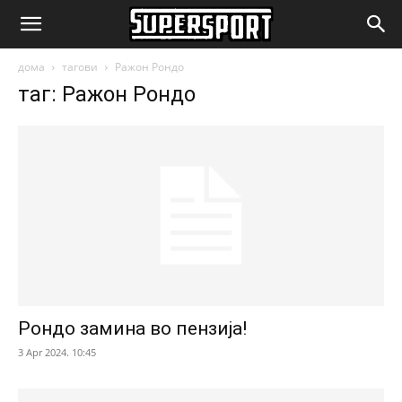
SuperSport.mk
дома
тагови
Ражон Рондо
таг: Ражон Рондо
Рондо замина во пензија!
3 Apr 2024. 10:45