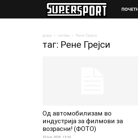
SuperSpo
ПОЧЕТ
дома
тагови
Рене Грејси
таг: Рене Грејси
Од автомобилизам во
индустрија за филмови за
возрасни! (ФОТО)
10 Jun 2020. 13:10