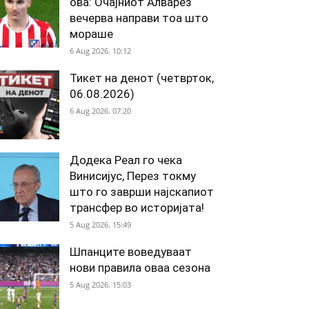
ова: Очајниот Алварез
вечерва направи тоа што
мораше
6 Aug 2026. 10:12
Тикет на денот (четврток,
06.08.2026)
6 Aug 2026. 07:20
Додека Реал го чека
Винисијус, Перез токму
што го заврши најскапиот
трансфер во историјата!
5 Aug 2026. 15:49
Шпанците воведуваат
нови правила оваа сезона
5 Aug 2026. 15:03