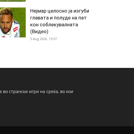
Нејмар целосно ја изгуби
главата и полуде на пат
кон соблекувалната
(Видео)
5 Aug 2026. 13:57
 во странски игри на среќа, во кои