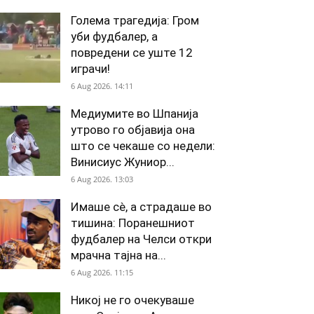
Голема трагедија: Гром
уби фудбалер, а
повредени се уште 12
играчи!
6 Aug 2026. 14:11
Медиумите во Шпанија
утрово го објавија она
што се чекаше со недели:
Винисиус Жуниор...
6 Aug 2026. 13:03
Имаше сè, а страдаше во
тишина: Поранешниот
фудбалер на Челси откри
мрачна тајна на...
6 Aug 2026. 11:15
Никој не го очекуваше