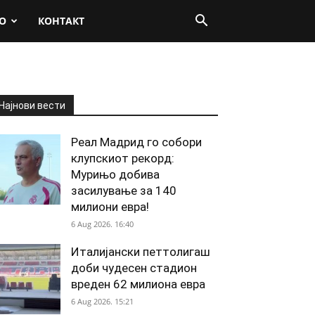
О
КОНТАКТ
Најнови вести
Реал Мадрид го собори
клупскиот рекорд:
Мурињо добива
засилување за 140
милиони евра!
6 Aug 2026. 16:40
Италијански петтолигаш
доби чудесен стадион
вреден 62 милиона евра
6 Aug 2026. 15:21