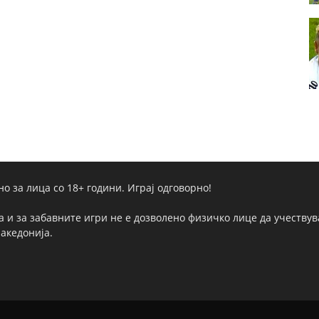
но за лица со 18+ години. Играј одговорно!
а и за забавните игри не е дозволено физичко лице да учествува
Македонија.