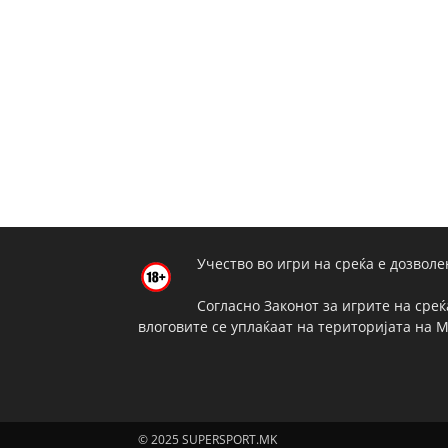
Учество во игри на среќа е дозволе
Согласно Законот за игрите на среќ
влоговите се уплаќаат на територијата на 
© 2025 SUPERSPORT.MK