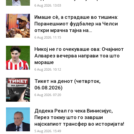
6 Aug 2026. 13:03
Имаше сè, а страдаше во тишина:
Поранешниот фудбалер на Челси
откри мрачна тајна на...
6 Aug 2026. 11:15
Никој не го очекуваше ова: Очајниот
Алварез вечерва направи тоа што
мораше
6 Aug 2026. 10:12
Тикет на денот (четврток,
06.08.2026)
6 Aug 2026. 07:20
Додека Реал го чека Винисијус,
Перез токму што го заврши
најскапиот трансфер во историјата!
5 Aug 2026. 15:49