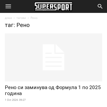
SuperSport.mk
дома
тагови
Рено
таг: Рено
Рено си заминува од Формула 1 по 2025
година
1 Oct 2024. 09:27