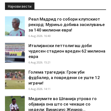
Најнови вести
Реал Мадрид го собори клупскиот
рекорд: Мурињо добива засилување
за 140 милиони евра!
6 Aug 2026. 16:40
Италијански петтолигаш доби
чудесен стадион вреден 62 милиона
евра
6 Aug 2026. 15:21
Голема трагедија: Гром уби
фудбалер, а повредени се уште 12
играчи!
6 Aug 2026. 14:11
Медиумите во Шпанија утрово го
објавија она што се чекаше со
недели: Винисиус Жуниор...