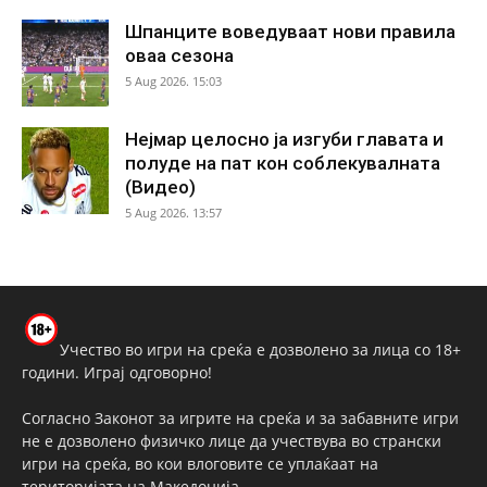
Шпанците воведуваат нови правила
оваа сезона
5 Aug 2026. 15:03
Нејмар целосно ја изгуби главата и
полуде на пат кон соблекувалната
(Видео)
5 Aug 2026. 13:57
Учество во игри на среќа е дозволено за лица со 18+
години. Играј одговорно!
Согласно Законот за игрите на среќа и за забавните игри
не е дозволено физичко лице да учествува во странски
игри на среќа, во кои влоговите се уплаќаат на
територијата на Македонија.