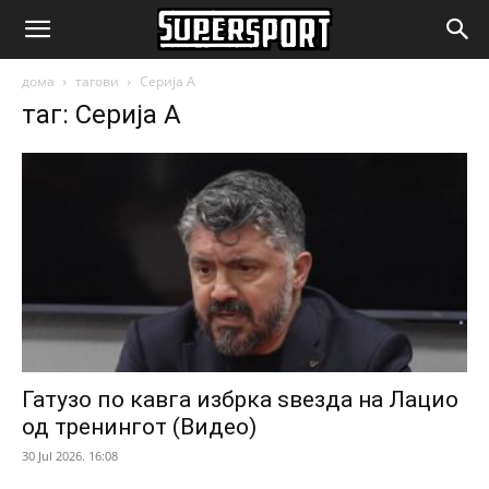
SuperSport.mk
дома
тагови
Серија А
таг: Серија А
Гатузо по кавга избрка ѕвезда на Лацио
од тренингот (Видео)
30 Jul 2026. 16:08