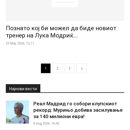
Познато кој би можел да биде новиот
тренер на Лука Модриќ...
29 May 2026. 12:11
1
2
3
Најнови вести
Реал Мадрид го собори клупскиот
рекорд: Мурињо добива засилување
за 140 милиони евра!
6 Aug 2026. 16:40