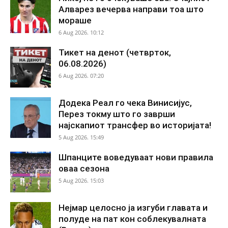
Алварез вечерва направи тоа што
мораше
6 Aug 2026. 10:12
Тикет на денот (четврток,
06.08.2026)
6 Aug 2026. 07:20
Додека Реал го чека Винисијус,
Перез токму што го заврши
најскапиот трансфер во историјата!
5 Aug 2026. 15:49
Шпанците воведуваат нови правила
оваа сезона
5 Aug 2026. 15:03
Нејмар целосно ја изгуби главата и
полуде на пат кон соблекувалната