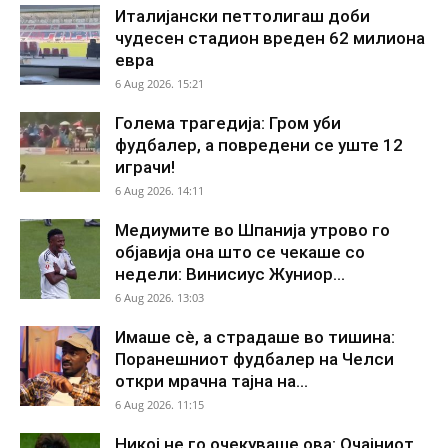
Италијански петтолигаш доби
чудесен стадион вреден 62 милиона
евра
6 Aug 2026. 15:21
Голема трагедија: Гром уби
фудбалер, а повредени се уште 12
играчи!
6 Aug 2026. 14:11
Медиумите во Шпанија утрово го
објавија она што се чекаше со
недели: Винисиус Жуниор...
6 Aug 2026. 13:03
Имаше сè, а страдаше во тишина:
Поранешниот фудбалер на Челси
откри мрачна тајна на...
6 Aug 2026. 11:15
Никој не го очекуваше ова: Очајниот