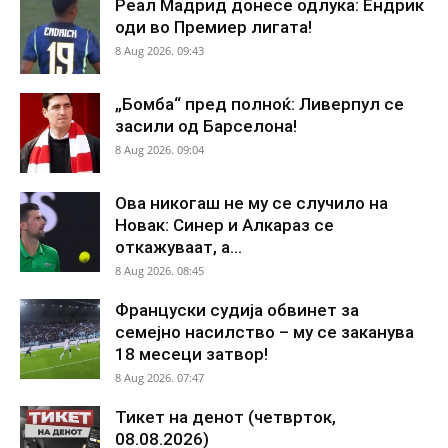
Реал Мадрид донесе одлука: Ендрик
оди во Премиер лигата!
8 Aug 2026. 09:43
„Бомба“ пред полноќ: Ливерпул се
засили од Барселона!
8 Aug 2026. 09:04
Ова никогаш не му се случило на
Новак: Синер и Алкараз се
откажуваат, а...
8 Aug 2026. 08:45
Француски судија обвинет за
семејно насилство – му се заканува
18 месеци затвор!
8 Aug 2026. 07:47
Тикет на денот (четврток,
08.08.2026)