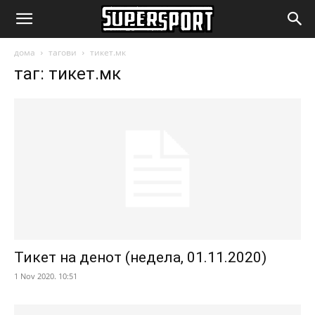
SuperSport.mk
дома
тагови
тикет.мк
таг: тикет.мк
Тикет на денот (недела, 01.11.2020)
1 Nov 2020. 10:51