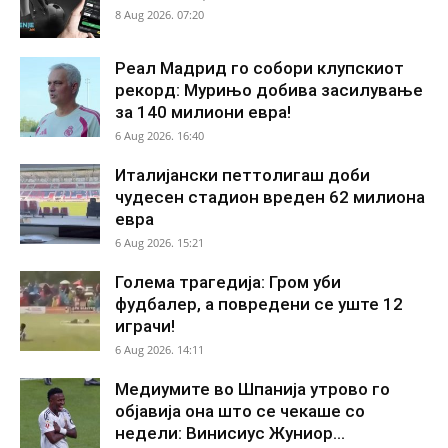
8 Aug 2026. 07:20
Реал Мадрид го собори клупскиот
рекорд: Мурињо добива засилување
за 140 милиони евра!
6 Aug 2026. 16:40
Италијански петтолигаш доби
чудесен стадион вреден 62 милиона
евра
6 Aug 2026. 15:21
Голема трагедија: Гром уби
фудбалер, а повредени се уште 12
играчи!
6 Aug 2026. 14:11
Медиумите во Шпанија утрово го
објавија она што се чекаше со
недели: Винисиус Жуниор...