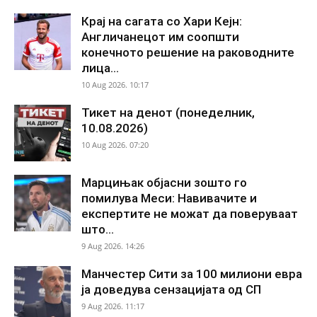
Крај на сагата со Хари Кејн:
Англичанецот им соопшти
конечното решение на раководните
лица...
10 Aug 2026. 10:17
Тикет на денот (понеделник,
10.08.2026)
10 Aug 2026. 07:20
Марцињак објасни зошто го
помилува Меси: Навивачите и
експертите не можат да поверуваат
што...
9 Aug 2026. 14:26
Манчестер Сити за 100 милиони евра
ја доведува сензацијата од СП
9 Aug 2026. 11:17