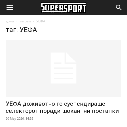
SuperSport.mk
дома
тагови
УЕФА
таг: УЕФА
УЕФА доживотно го суспендираше
селекторот поради шокантни постапки
20 May 2026. 14:55