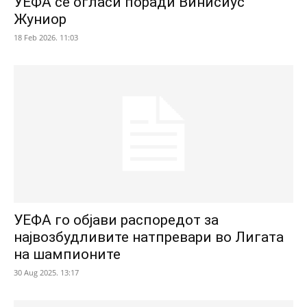
УЕФА се огласи поради Винисиус
Жуниор
18 Feb 2026. 11:03
УЕФА го објави распоредот за
највозбудливите натпревари во Лигата
на шампионите
30 Aug 2025. 13:17