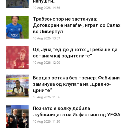
напушти...
10 Aug 2026. 14:36
Трабзонспор не застанува:
Договорен е напаѓач, играл со Салах
во Ливерпул
10 Aug 2026. 13:37
Од Јунајтед до дното: „Требаше да
останам кај родителите“
10 Aug 2026. 12:00
Вардар остана без тренер: Фабијани
заминува од клупата на „црвено-
црните“
10 Aug 2026. 11:56
Познато е колку добила
љубовницата на Инфантино од УЕФА
10 Aug 2026. 11:20