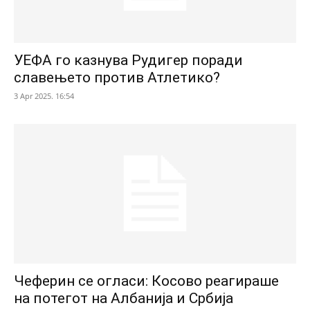
УЕФА го казнува Рудигер поради
славењето против Атлетико?
3 Apr 2025. 16:54
Чеферин се огласи: Косово реагираше
на потегот на Албанија и Србија