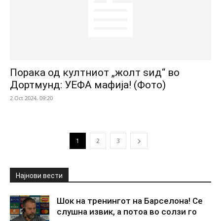
Порака од култниот „жолт ѕид“ во
Дортмунд: УЕФА мафија! (Фото)
2 Oct 2024. 09:20
1
2
3
Најнови вести
Шок на тренингот на Барселона! Се
слушна извик, а потоа во солзи го