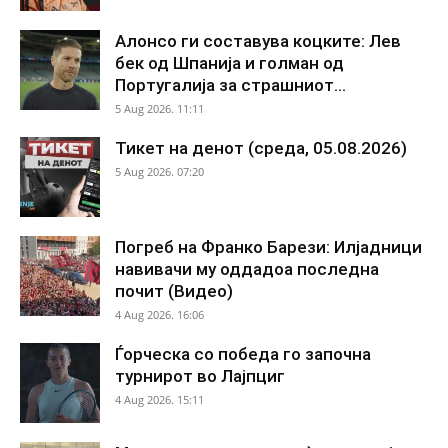
Алонсо ги составува коцките: Лев
бек од Шпанија и голман од
Португалија за страшниот...
5 Aug 2026. 11:11
Тикет на денот (среда, 05.08.2026)
5 Aug 2026. 07:20
Погреб на Франко Барези: Илјадници
навивачи му оддадоа последна
почит (Видео)
4 Aug 2026. 16:06
Ѓорческа со победа го започна
турнирот во Лајпциг
4 Aug 2026. 15:11