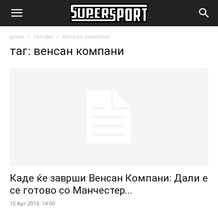
SuperSport.mk
дома
тагови
венсан компани
таг: венсан компани
Каде ќе заврши Венсан Компани: Дали е
се готово со Манчестер...
15 Apr 2019. 14:00