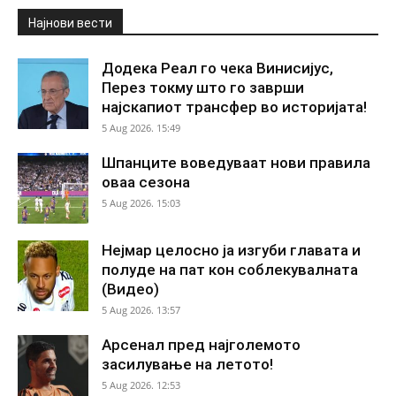
Најнови вести
Додека Реал го чека Винисијус,
Перез токму што го заврши
најскапиот трансфер во историјата!
5 Aug 2026. 15:49
Шпанците воведуваат нови правила
оваа сезона
5 Aug 2026. 15:03
Нејмар целосно ја изгуби главата и
полуде на пат кон соблекувалната
(Видео)
5 Aug 2026. 13:57
Арсенал пред најголемото
засилување на летото!
5 Aug 2026. 12:53