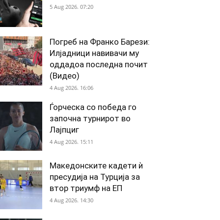
5 Aug 2026. 07:20
Погреб на Франко Барези:
Илјадници навивачи му
оддадоа последна почит
(Видео)
4 Aug 2026. 16:06
Ѓорческа со победа го
започна турнирот во
Лајпциг
4 Aug 2026. 15:11
Македонските кадети ѝ
пресудија на Турција за
втор триумф на ЕП
4 Aug 2026. 14:30