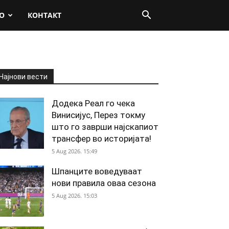
О
КОНТАКТ
Најнови вести
Додека Реал го чека
Винисијус, Перез токму
што го заврши најскапиот
трансфер во историјата!
5 Aug 2026. 15:49
Шпанците воведуваат
нови правила оваа сезона
5 Aug 2026. 15:03