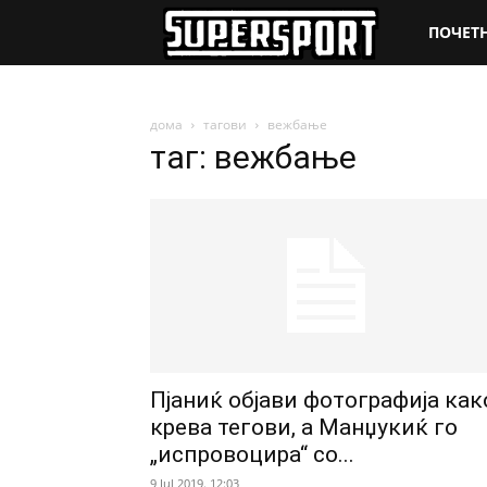
SuperSpo
ПОЧЕТ
дома
тагови
вежбање
таг: вежбање
Пјаниќ објави фотографија как
крева тегови, а Манџукиќ го
„испровоцира“ со...
9 Jul 2019. 12:03