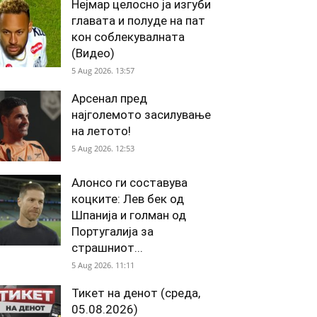
Нејмар целосно ја изгуби
главата и полуде на пат
кон соблекувалната
(Видео)
5 Aug 2026. 13:57
Арсенал пред
најголемото засилување
на летото!
5 Aug 2026. 12:53
Алонсо ги составува
коцките: Лев бек од
Шпанија и голман од
Португалија за
страшниот...
5 Aug 2026. 11:11
Тикет на денот (среда,
05.08.2026)