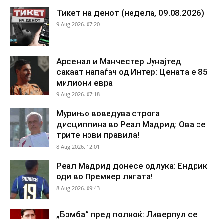
Тикет на денот (недела, 09.08.2026)
9 Aug 2026. 07:20
Арсенал и Манчестер Јунајтед
сакаат напаѓач од Интер: Цената е 85
милиони евра
9 Aug 2026. 07:18
Мурињо воведува строга
дисциплина во Реал Мадрид: Ова се
трите нови правила!
8 Aug 2026. 12:01
Реал Мадрид донесе одлука: Ендрик
оди во Премиер лигата!
8 Aug 2026. 09:43
„Бомба“ пред полноќ: Ливерпул се