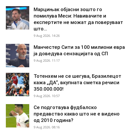
Марцињак објасни зошто го
помилува Меси: Навивачите и
експертите не можат да поверуваат
што...
9 Aug 2026. 14:26
Манчестер Сити за 100 милиони евра
ја доведува сензацијата од СП
9 Aug 2026. 11:17
Тотенхем не се шегува, Бразилецот
кажа „ДА“, вкупната сметка речиси
350.000.000!
9 Aug 2026. 10:57
Се подготвува фудбалско
предавство какво што не е видено
од 2010 година?
9 Aug 2026. 08:16