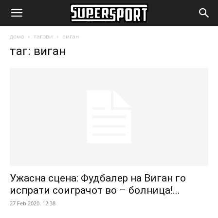
SuperSport.mk
дома
тагови
виган
таг: виган
Ужасна сцена: Фудбалер на Виган го
испрати соиграчот во – болница!...
27 Feb 2020. 12:38