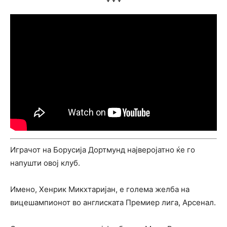
Играчот на Борусија Дортмунд најверојатно ќе го
напушти овој клуб.
Имено, Хенрик Микхтаријан, е голема желба на
вицешампионот во англиската Премиер лига, Арсенал.