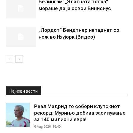
Белингам: „Златната топка“
мораше да ја освои Винисиус
„Лордот“ Бендтнер нападнат со
нож во Њујорк (Видео)
Најнови вести
Реал Мадрид го собори клупскиот
рекорд: Мурињо добива засилување
за 140 милиони евра!
6 Aug 2026. 16:40