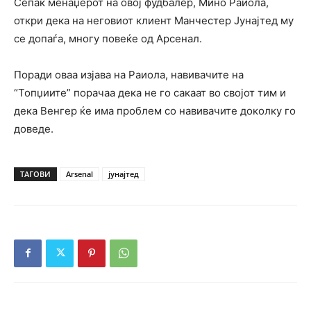
Сепак менаџерот на овој фудбалер, Мино Раиола,
откри дека на неговиот клиент Манчестер Јунајтед му
се допаѓа, многу повеќе од Арсенал.
Поради оваа изјава на Раиола, навивачите на
“Топџиите” порачаа дека не го сакаат во својот тим и
дека Венгер ќе има проблем со навивачите доколку го
доведе.
ТАГОВИ
Arsenal
јунајтед