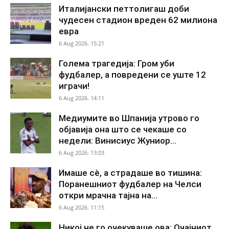
Италијански петтолигаш доби
чудесен стадион вреден 62 милиона
евра
6 Aug 2026. 15:21
Голема трагедија: Гром уби
фудбалер, а повредени се уште 12
играчи!
6 Aug 2026. 14:11
Медиумите во Шпанија утрово го
објавија она што се чекаше со
недели: Винисиус Жуниор...
6 Aug 2026. 13:03
Имаше сè, а страдаше во тишина:
Поранешниот фудбалер на Челси
откри мрачна тајна на...
6 Aug 2026. 11:15
Никој не го очекуваше ова: Очајниот