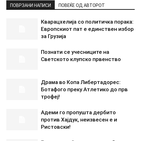
ПОВРЗАНИ НАПИСИ
ПОВЕЌЕ ОД АВТОРОТ
Кварацхелија со политичка порака:
Европскиот пат е единствен избор
за Грузија
Познати се учесниците на
Светското клупско првенство
Драма во Копа Либертадорес:
Ботафого преку Атлетико до прв
трофеј!
Адеми го пропушта дербито
против Хајдук, неизвесен е и
Ристовски!