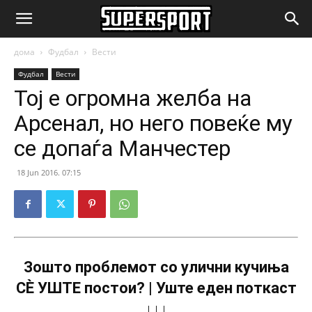
SuperSport.mk
дома
Фудбал
Вести
Фудбал
Вести
Тој е огромна желба на
Арсенал, но него повеќе му
се допаѓа Манчестер
18 Jun 2016. 07:15
Зошто проблемот со улични кучиња
СÈ УШТЕ постои? | Уште еден поткаст
↓↓↓