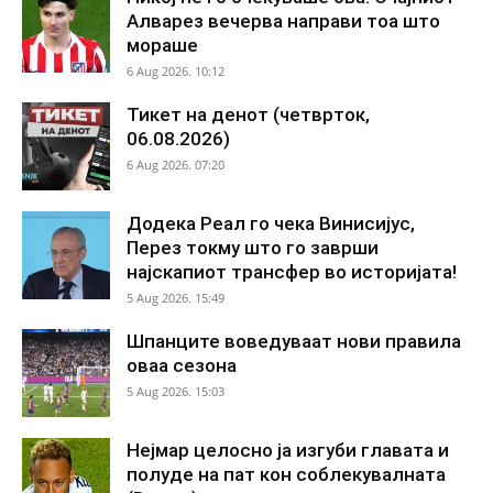
Алварез вечерва направи тоа што
мораше
6 Aug 2026. 10:12
Тикет на денот (четврток,
06.08.2026)
6 Aug 2026. 07:20
Додека Реал го чека Винисијус,
Перез токму што го заврши
најскапиот трансфер во историјата!
5 Aug 2026. 15:49
Шпанците воведуваат нови правила
оваа сезона
5 Aug 2026. 15:03
Нејмар целосно ја изгуби главата и
полуде на пат кон соблекувалната