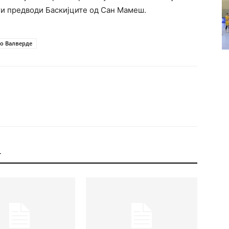
ги предводи Баскијците од Сан Мамеш.
то Валверде
Т