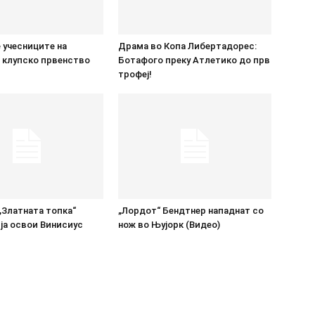
 учесниците на
Драма во Копа Либертадорес:
 клупско првенство
Ботафого преку Атлетико до прв
трофеј!
„Златната топка“
„Лордот“ Бендтнер нападнат со
ја освои Винисиус
нож во Њујорк (Видео)