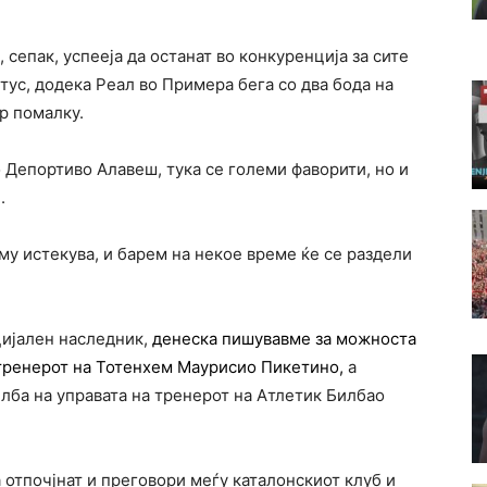
 сепак, успееја да останат во конкуренција за сите
тус, додека Реал во Примера бега со два бода на
р помалку.
о Депортиво Алавеш, тука се големи фаворити, но и
.
му истекува, и барем на некое време ќе се раздели
цијален наследник,
денеска пишувавме за можноста
 тренерот на Тотенхем Маурисио Пикетино,
а
лба на управата на тренерот на Атлетик Билбао
 отпочјнат и преговори меѓу каталонскиот клуб и