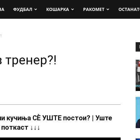
rt.mk
НА
ФУДБАЛ
КОШАРКА
РАКОМЕТ
ОСТАНАТ
!
 тренер?!
и кучиња СÈ УШТЕ постои? | Уште
 поткаст ↓↓↓