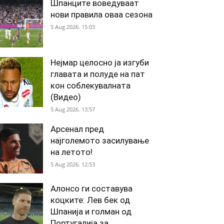
Шпанците воведуваат
нови правила оваа сезона
5 Aug 2026. 15:03
Нејмар целосно ја изгуби
главата и полуде на пат
кон соблекувалната
(Видео)
5 Aug 2026. 13:57
Арсенал пред
најголемото засилување
на летото!
5 Aug 2026. 12:53
Алонсо ги составува
коцките: Лев бек од
Шпанија и голман од
Португалија за