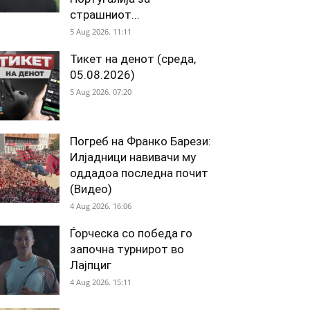
страшниот...
5 Aug 2026. 11:11
Тикет на денот (среда,
05.08.2026)
5 Aug 2026. 07:20
Погреб на Франко Барези:
Илјадници навивачи му
оддадоа последна почит
(Видео)
4 Aug 2026. 16:06
Ѓорческа со победа го
започна турнирот во
Лајпциг
4 Aug 2026. 15:11