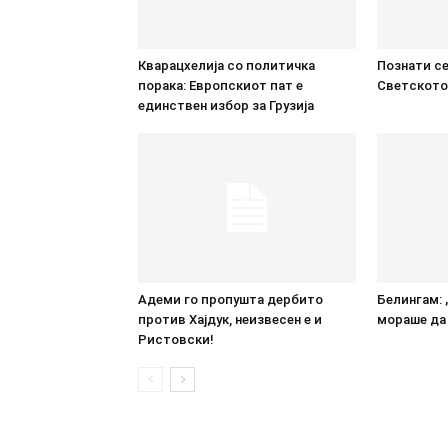
Кварацхелија со политичка
Познати се
порака: Европскиот пат е
Светското
единствен избор за Грузија
Адеми го пропушта дербито
Белингам: 
против Хајдук, неизвесен е и
мораше да 
Ристовски!