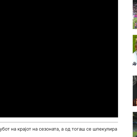
убот на крајот на сезоната, а од тогаш се шпекулира