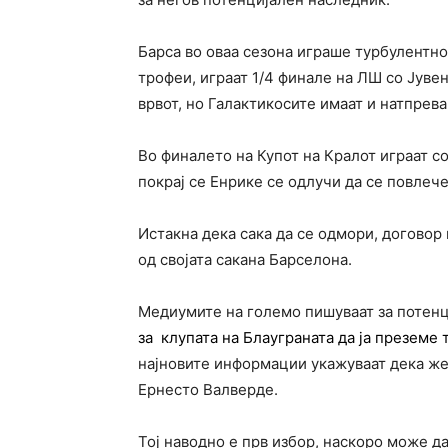
Барса во оваа сезона играше турбулентно,
трофеи, играат 1/4 финале на ЛШ со Јувен
врвот, но Галактикосите имаат и натпрева
Во финалето на Купот на Кралот играат с
покрај се Енрике се одлучи да се повлече
Истакна дека сака да се одмори, договор 
од својата сакана Барселона.
Медиумите на големо пишуваат за потен
за клупата на Блауграната да ја преземе
најновите информации укажуваат дека же
Ернесто Валверде.
Тој наводно е прв избор, наскоро може да