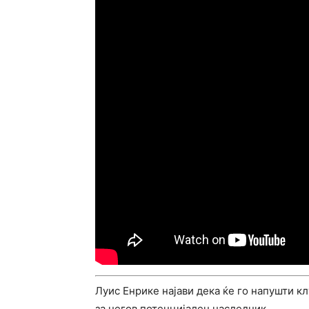
Луис Енрике најави дека ќе го напушти кл
за негов потенцијален наследник.