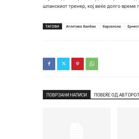
шпанскиот тренер, кој веќе долго време 
ТАГОВИ
Атлетико Билбао
барселона
Ернес
ПОВРЗАНИ НАПИСИ
ПОВЕЌЕ ОД АВТОРО