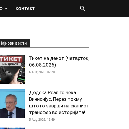
О
КОНТАКТ
Најнови вести
Тикет на денот (четврток,
06.08.2026)
6 Aug 2026. 07:20
Додека Реал го чека
Винисијус, Перез токму
што го заврши најскапиот
трансфер во историјата!
5 Aug 2026. 15:49