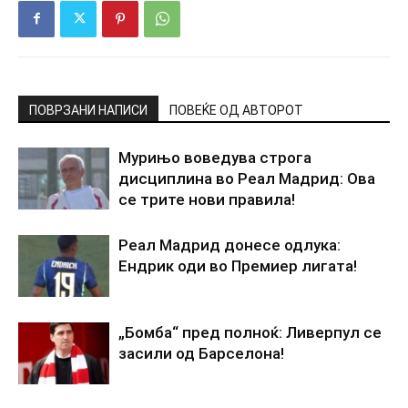
ПОВРЗАНИ НАПИСИ
ПОВЕЌЕ ОД АВТОРОТ
Мурињо воведува строга
дисциплина во Реал Мадрид: Ова
се трите нови правила!
Реал Мадрид донесе одлука:
Ендрик оди во Премиер лигата!
„Бомба“ пред полноќ: Ливерпул се
засили од Барселона!