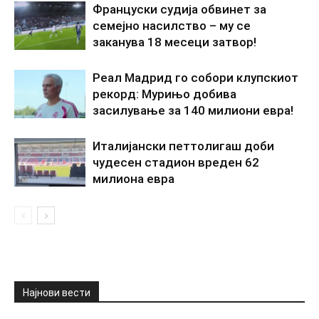
Француски судија обвинет за
семејно насилство – му се
заканува 18 месеци затвор!
Реал Мадрид го собори клупскиот
рекорд: Мурињо добива
засилување за 140 милиони евра!
Италијански петтолигаш доби
чудесен стадион вреден 62
милиона евра
Најнови вести