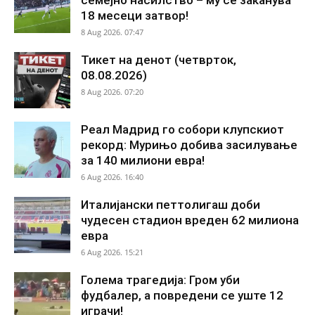
18 месеци затвор!
8 Aug 2026. 07:47
Тикет на денот (четврток,
08.08.2026)
8 Aug 2026. 07:20
Реал Мадрид го собори клупскиот
рекорд: Мурињо добива засилување
за 140 милиони евра!
6 Aug 2026. 16:40
Италијански петтолигаш доби
чудесен стадион вреден 62 милиона
евра
6 Aug 2026. 15:21
Голема трагедија: Гром уби
фудбалер, а повредени се уште 12
играчи!