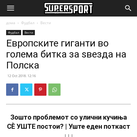
SuperSport.mk
дома
Фудбал
Вести
Фудбал
Вести
Европските гиганти во
голема битка за ѕвезда на
Полска
12 Oct 2018. 12:16
Зошто проблемот со улични кучиња
СÈ УШТЕ постои? | Уште еден поткаст
↓↓↓