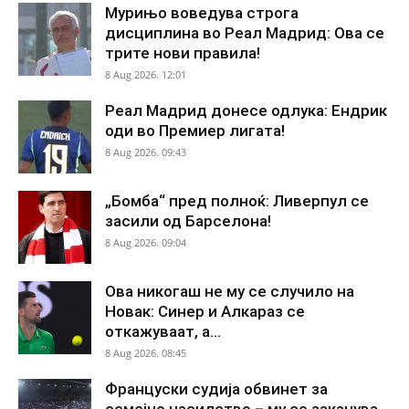
Мурињо воведува строга
дисциплина во Реал Мадрид: Ова се
трите нови правила!
8 Aug 2026. 12:01
Реал Мадрид донесе одлука: Ендрик
оди во Премиер лигата!
8 Aug 2026. 09:43
„Бомба“ пред полноќ: Ливерпул се
засили од Барселона!
8 Aug 2026. 09:04
Ова никогаш не му се случило на
Новак: Синер и Алкараз се
откажуваат, а...
8 Aug 2026. 08:45
Француски судија обвинет за
семејно насилство – му се заканува