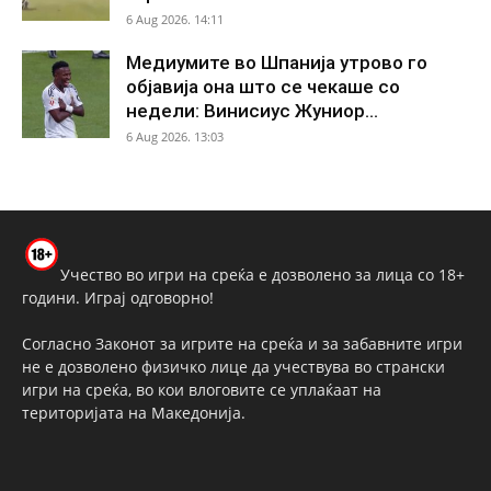
6 Aug 2026. 14:11
Медиумите во Шпанија утрово го
објавија она што се чекаше со
недели: Винисиус Жуниор...
6 Aug 2026. 13:03
Учество во игри на среќа е дозволено за лица со 18+
години. Играј одговорно!
Согласно Законот за игрите на среќа и за забавните игри
не е дозволено физичко лице да учествува во странски
игри на среќа, во кои влоговите се уплаќаат на
територијата на Македонија.