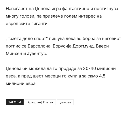
Напаѓачот на Џенова игра фантастично и постигнува
многу голови, па привлече голем интерес на
европските гиганти.
„Газета дело спорт“ пишува дека во борба за неговиот
потпис се Барселона, Борусија Дортмунд, Баерн
Минхен и Јувентус.
Џенова би можела да го продаде за 30-40 милиони
евра, а пред шест месеци го купија за само 4,5
милиони евра.
ТАГОВИ
Криштоф Пјатек
џенова