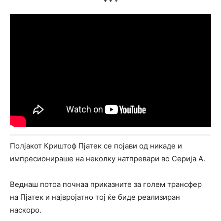
Полјакот Криштоф Пјатек се појави од никаде и
импресионираше на неколку натпревари во Серија А.
Веднаш потоа почнаа приказните за голем трансфер
на Пјатек и највројатно тој ќе биде реализиран
наскоро.