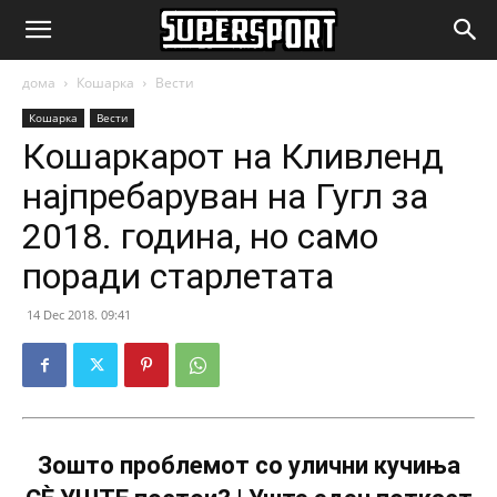
SuperSport.mk
дома
Кошарка
Вести
Кошарка
Вести
Кошаркарот на Кливленд
најпребаруван на Гугл за
2018. година, но само
поради старлетата
14 Dec 2018. 09:41
Зошто проблемот со улични кучиња