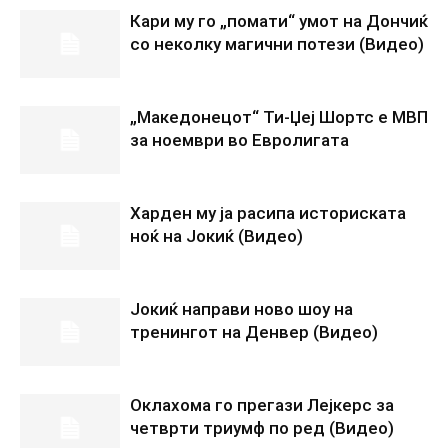
Кари му го „помати“ умот на Дончиќ
со неколку магични потези (Видео)
„Македонецот“ Ти-Џеј Шортс е МВП
за ноември во Евролигата
Харден му ја расипа историската
ноќ на Јокиќ (Видео)
Јокиќ направи ново шоу на
тренингот на Денвер (Видео)
Оклахома го прегази Лејкерс за
четврти триумф по ред (Видео)