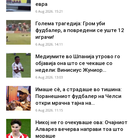
евра
6 Aug 2026. 15:21
Голема трагедија: Гром уби
фудбалер, а повредени се уште 12
играчи!
6 Aug 2026. 14:11
Медиумите во Шпанија утрово го
објавија она што се чекаше со
недели: Винисиус Жуниор...
6 Aug 2026. 13:03
Имаше сè, а страдаше во тишина:
Поранешниот фудбалер на Челси
откри мрачна тајна на...
6 Aug 2026. 11:15
Никој не го очекуваше ова: Очајниот
Алварез вечерва направи тоа што
мораше