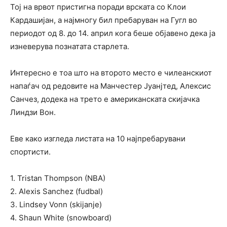
Тој на врвот пристигна поради врската со Клои
Кардашијан, а најмногу бил пребаруван на Гугл во
периодот од 8. до 14. април кога беше објавено дека ја
изневерува познатата старлета.
Интересно е тоа што на второто место е чилеанскиот
напаѓач од редовите на Манчестер Јуанјтед, Алексис
Санчез, додека на трето е американската скијачка
Линдзи Вон.
Еве како изгледа листата на 10 најпребарувани
спортисти.
1. Tristan Thompson (NBA)
2. Alexis Sanchez (fudbal)
3. Lindsey Vonn (skijanje)
4. Shaun White (snowboard)