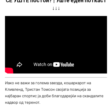
СÈ УШТЕ постои? | Уште еден поткаст
↓↓↓
Иако не важи за голема ѕвезда, кошаркарот на
Кливленд, Тристан Томсон својата позиција за
најбаран спортис ја доби благодарејќи на скандалите
надвор од теренот.