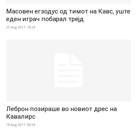
Масовен егзодус од тимот на Кавс, уште
еден играч побарал трејд
25 Aug 2017. 18:24
Леброн позираше во новиот дрес на
Кавалирс
18 Aug 2017. 00:54