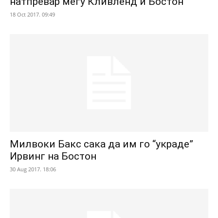
натпревар меѓу Кливленд и Бостон
18 Oct 2017. 09:49
Милвоки Бакс сака да им го “украде”
Ирвинг на Бостон
30 Aug 2017. 18:06