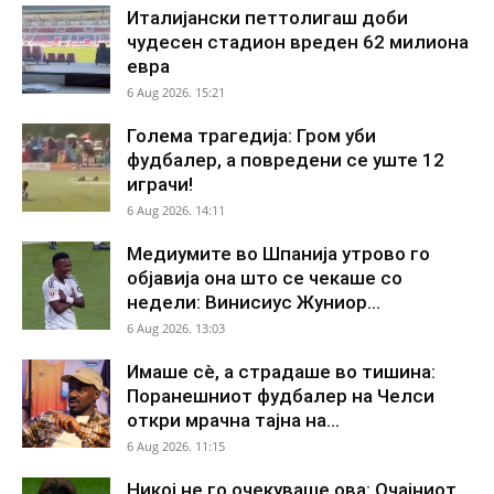
Италијански петтолигаш доби
чудесен стадион вреден 62 милиона
евра
6 Aug 2026. 15:21
Голема трагедија: Гром уби
фудбалер, а повредени се уште 12
играчи!
6 Aug 2026. 14:11
Медиумите во Шпанија утрово го
објавија она што се чекаше со
недели: Винисиус Жуниор...
6 Aug 2026. 13:03
Имаше сè, а страдаше во тишина:
Поранешниот фудбалер на Челси
откри мрачна тајна на...
6 Aug 2026. 11:15
Никој не го очекуваше ова: Очајниот