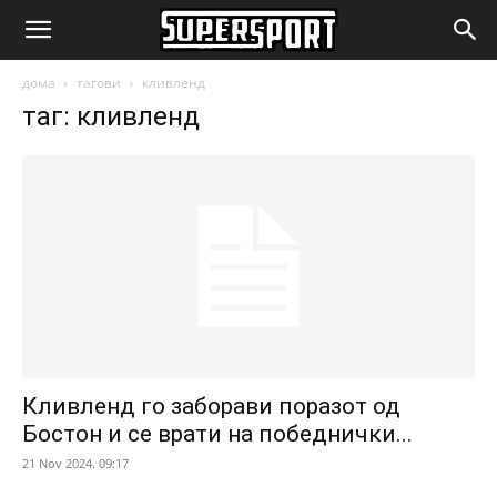
SuperSport.mk
дома
тагови
кливленд
таг: кливленд
Кливленд го заборави поразот од
Бостон и се врати на победнички...
21 Nov 2024. 09:17