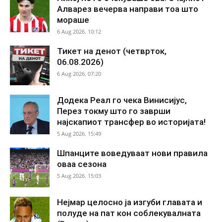
Алварез вечерва направи тоа што
мораше
6 Aug 2026. 10:12
Тикет на денот (четврток,
06.08.2026)
6 Aug 2026. 07:20
Додека Реал го чека Винисијус,
Перез токму што го заврши
најскапиот трансфер во историјата!
5 Aug 2026. 15:49
Шпанците воведуваат нови правила
оваа сезона
5 Aug 2026. 15:03
Нејмар целосно ја изгуби главата и
полуде на пат кон соблекувалната