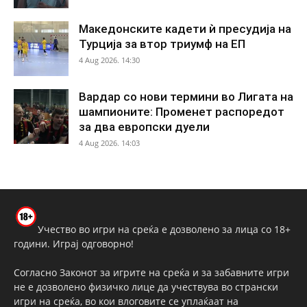
Македонските кадети ѝ пресудија на
Турција за втор триумф на ЕП
4 Aug 2026. 14:30
Вардар со нови термини во Лигата на
шампионите: Променет распоредот
за два европски дуели
4 Aug 2026. 14:03
Учество во игри на среќа е дозволено за лица со 18+
години. Играј одговорно!
Согласно Законот за игрите на среќа и за забавните игри
не е дозволено физичко лице да учествува во странски
игри на среќа, во кои влоговите се уплаќаат на