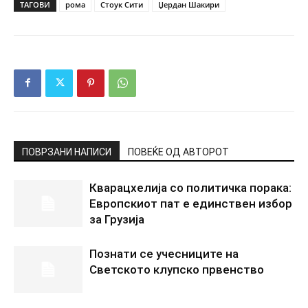
ТАГОВИ
рома
Стоук Сити
Џердан Шакири
ПОВРЗАНИ НАПИСИ
ПОВЕЌЕ ОД АВТОРОТ
Кварацхелија со политичка порака:
Европскиот пат е единствен избор
за Грузија
Познати се учесниците на
Светското клупско првенство