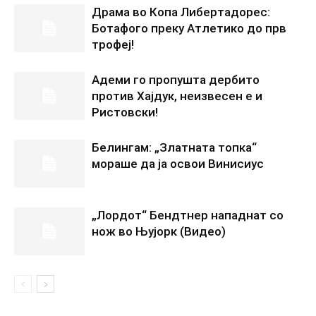
Драма во Копа Либертадорес:
Ботафого преку Атлетико до прв
трофеј!
Адеми го пропушта дербито
против Хајдук, неизвесен е и
Ристовски!
Белингам: „Златната топка“
мораше да ја освои Винисиус
„Лордот“ Бендтнер нападнат со
нож во Њујорк (Видео)