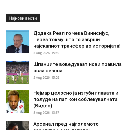
Најнови вести
Додека Реал го чека Винисијус,
Перез токму што го заврши
најскапиот трансфер во историјата!
5 Aug 2026. 15:49
Шпанците воведуваат нови правила
оваа сезона
5 Aug 2026. 15:03
Нејмар целосно ја изгуби главата и
полуде на пат кон соблекувалната
(Видео)
5 Aug 2026. 13:57
Арсенал пред најголемото