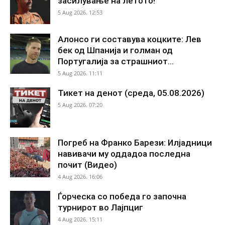
засилување на летото!
5 Aug 2026. 12:53
Алонсо ги составува коцките: Лев
бек од Шпанија и голман од
Португалија за страшниот...
5 Aug 2026. 11:11
Тикет на денот (среда, 05.08.2026)
5 Aug 2026. 07:20
Погреб на Франко Барези: Илјадници
навивачи му оддадоа последна
почит (Видео)
4 Aug 2026. 16:06
Ѓорческа со победа го започна
турнирот во Лајпциг
4 Aug 2026. 15:11