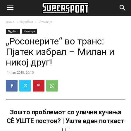
SuperSport.mk
дома
Фудбал
Италија
Фудбал
Италија
„Росонерите“ во транс:
Пјатек избрал – Милан и
никој друг!
14 Jan 2019. 20:10
Зошто проблемот со улични кучиња
СÈ УШТЕ постои? | Уште еден поткаст
↓↓↓