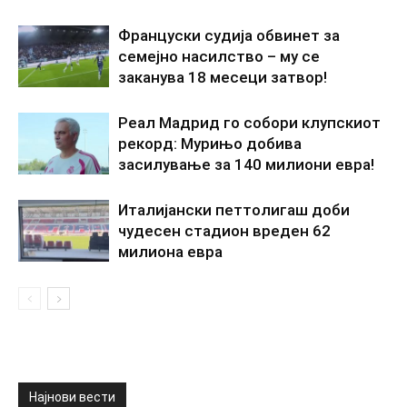
Француски судија обвинет за
семејно насилство – му се
заканува 18 месеци затвор!
Реал Мадрид го собори клупскиот
рекорд: Мурињо добива
засилување за 140 милиони евра!
Италијански петтолигаш доби
чудесен стадион вреден 62
милиона евра
Најнови вести