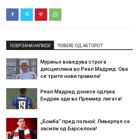
ПОВРЗАНИ НАПИСИ
ПОВЕЌЕ ОД АВТОРОТ
Мурињо воведува строга
дисциплина во Реал Мадрид: Ова
се трите нови правила!
Реал Мадрид донесе одлука:
Ендрик оди во Премиер лигата!
„Бомба“ пред полноќ: Ливерпул се
засили од Барселона!