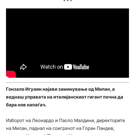
Гонзало Игуаин најави заминување од Милан, а
веднаш управата на италијанскиот гигант почна да
бара нов напаѓач.
Изборот на Леонардо и Паоло Малдини, директорите
на Милан, паднал на соиграчот на Горан Пандев,