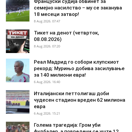
Француски судија обвинет за
семејно насилство – му се заканува
18 месеци затвор!
8 Aug 2026. 07:47
Тикет на денот (четврток,
08.08.2026)
8 Aug 2026. 07:20
Реал Мадрид го собори клупскиот
рекорд: Мурињо добива засилување
за 140 милиони евра!
6 Aug 2026. 16:40
Италијански петтолигаш доби
чудесен стадион вреден 62 милиона
евра
6 Aug 2026. 15:21
Голема трагедија: Гром уби
фудбалер, а повредени се уште 12