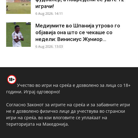
играчи!
6 Aug 2026. 14:11
Медиумите во Шпанија утрово го
објавија она што се чекаше со
недели: Винисиус Жуниор...
6 Aug 2026. 13:03
Учество во игри на среќа е дозволено за лица со 18+
години. Играј одговорно!
Согласно Законот за игрите на среќа и за забавните игри
не е дозволено физичко лице да учествува во странски
игри на среќа, во кои влоговите се уплаќаат на
територијата на Македонија.