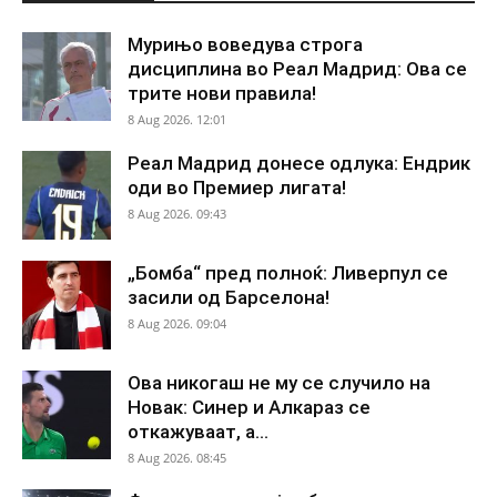
Мурињо воведува строга
дисциплина во Реал Мадрид: Ова се
трите нови правила!
8 Aug 2026. 12:01
Реал Мадрид донесе одлука: Ендрик
оди во Премиер лигата!
8 Aug 2026. 09:43
„Бомба“ пред полноќ: Ливерпул се
засили од Барселона!
8 Aug 2026. 09:04
Ова никогаш не му се случило на
Новак: Синер и Алкараз се
откажуваат, а...
8 Aug 2026. 08:45