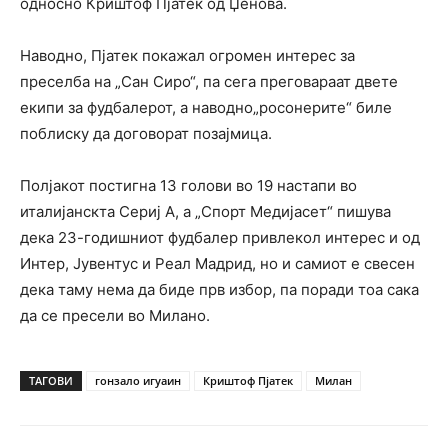
односно Криштоф Пјатек од Џенова.
Наводно, Пјатек покажал огромен интерес за
преселба на „Сан Сиро“, па сега преговараат двете
екипи за фудбалерот, а наводно„росонерите“ биле
поблиску да договорат позајмица.
Полјакот постигна 13 голови во 19 настапи во
италијанскта Сериј А, а „Спорт Медијасет“ пишува
дека 23-годишниот фудбалер привлекол интерес и од
Интер, Јувентус и Реал Мадрид, но и самиот е свесен
дека таму нема да биде прв избор, па поради тоа сака
да се пресели во Милано.
ТАГОВИ
гонзало игуаин
Криштоф Пјатек
Милан