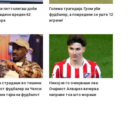
ки петтолигаш доби
Голема трагедија: Гром уби
адион вреден 62
фудбалер, а повредени се уште 12
вра
играчи!
а страдаше во тишина:
Никој не го очекуваше ова:
от фудбалер на Челси
Очајниот Алварез вечерва
на тајна на фудбалот
направи тоа што мораше