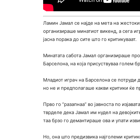
Ламин Јамал се најде на мета на жестоки
организираше минатиот викенд, а сега иг
јасна порака до сите што го критикуваат.
Минатата сабота Јамал организираше прос
Барселона, на која присуствуваа голем б
Младиот играч на Барселона се потруди 
но не и предполагаше какви критики ќе п
Прво го “разапнаа” во јавноста по изјава
тврделе дека Јамал им нудел на девојките 
таа брзо го демантираше ова и упати изв
Но, она што предизвика најголеми критик