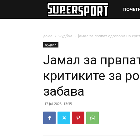
SuperSpo
ПОЧЕТ
дома
Фудбал
Јамал за првпат одговори на кри
Фудбал
Јамал за првпа
критиките за р
забава
17 Jul 2025. 13:35