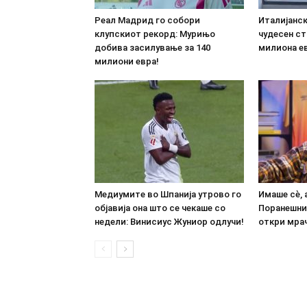
Реал Мадрид го собори
Италијанс
клупскиот рекорд: Мурињо
чудесен ст
добива засилување за 140
милиона е
милиони евра!
Медиумите во Шпанија утрово го
Имаше сè, 
објавија она што се чекаше со
Поранешни
недели: Винисиус Жуниор одлучи!
откри мрач