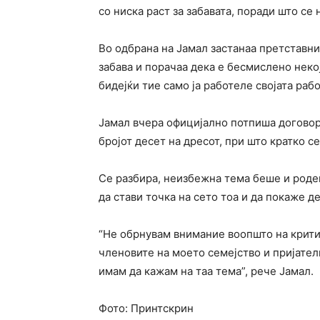
со ниска раст за забавата, поради што се
Во одбрана на Јамал застанаа претставни
забава и порачаа дека е бесмислено неко
бидејќи тие само ја работеле својата ра
Јамал вчера официјално потпиша договор
бројот десет на дресот, при што кратко с
Се разбира, неизбежна тема беше и роде
да стави точка на сето тоа и да покаже д
“Не обрнувам внимание воопшто на критик
членовите на моето семејство и пријател
имам да кажам на таа тема”, рече Јамал.
Фото: Принтскрин