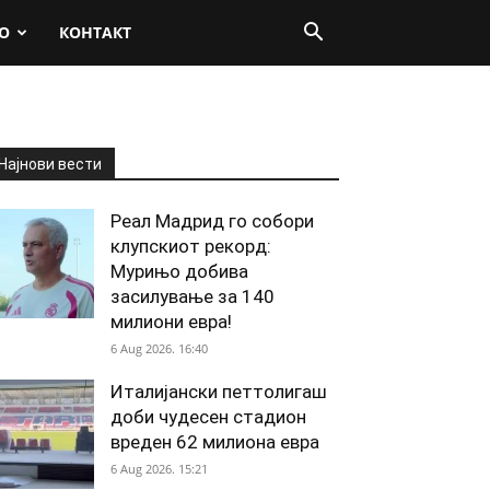
О
КОНТАКТ
Најнови вести
Реал Мадрид го собори
клупскиот рекорд:
Мурињо добива
засилување за 140
милиони евра!
6 Aug 2026. 16:40
Италијански петтолигаш
доби чудесен стадион
вреден 62 милиона евра
6 Aug 2026. 15:21