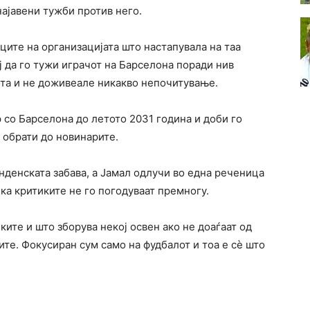
 најавени тужби против него.
ците на организацијата што настапувала на таа
ј да го тужи играчот на Барселона поради нив
бота и не доживеале никакво непочитување.
 со Барселона до летото 2031 година и доби го
е обрати до новинарите.
нденската забава, а Јамал одлучи во една реченица
ека критиките не го погодуваат премногу.
ите и што зборува некој освен ако не доаѓаат од
ите. Фокусиран сум само на фудбалот и тоа е сè што