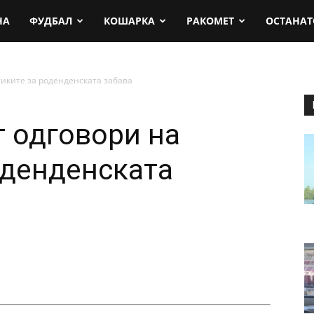
rt.mk
НА
ФУДБАЛ
КОШАРКА
РАКОМЕТ
ОСТАНАТ
тиките за роденденската забава
т одговори на
оденденската