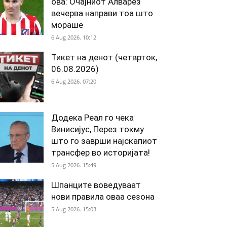
ова: Очајниот Алварез
вечерва направи тоа што
мораше
6 Aug 2026. 10:12
Тикет на денот (четврток,
06.08.2026)
6 Aug 2026. 07:20
Додека Реал го чека
Винисијус, Перез токму
што го заврши најскапиот
трансфер во историјата!
5 Aug 2026. 15:49
Шпанците воведуваат
нови правила оваа сезона
5 Aug 2026. 15:03