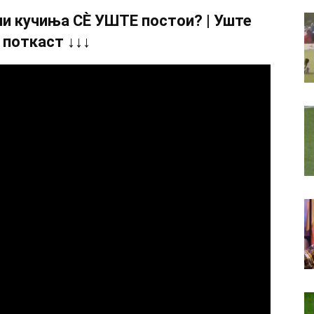
и кучиња СÈ УШТЕ постои? | Уште
 поткаст ↓↓↓