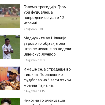
Голема трагедија: Гром
уби фудбалер, а
повредени се уште 12
играчи!
6 Aug 2026. 14:11
Медиумите во Шпанија
утрово го објавија она
што се чекаше со недели:
Винисиус Жуниор...
6 Aug 2026. 13:03
Имаше сè, а страдаше во
тишина: Поранешниот
фудбалер на Челси откри
мрачна тајна на...
6 Aug 2026. 11:15
Никој не го очекуваше