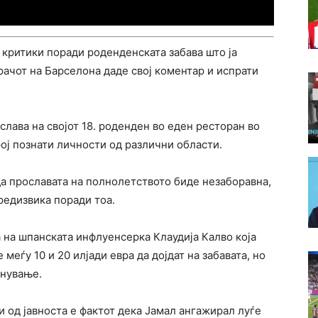
 критики поради роденденската забава што ја
рачот на Барселона даде свој коментар и испрати
лава на својот 18. роденден во еден ресторан во
рој познати личности од различни области.
да прославата на полнолетството биде незаборавна,
редизвика поради тоа.
та на шпанската инфлуенсерка Клаудија Калво која
меѓу 10 и 20 илјади евра да дојдат на забавата, но
инување.
и од јавноста е фактот дека Јамал ангажирал луѓе