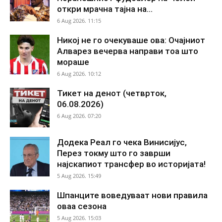
откри мрачна тајна на...
6 Aug 2026. 11:15
Никој не го очекуваше ова: Очајниот
Алварез вечерва направи тоа што
мораше
6 Aug 2026. 10:12
Тикет на денот (четврток,
06.08.2026)
6 Aug 2026. 07:20
Додека Реал го чека Винисијус,
Перез токму што го заврши
најскапиот трансфер во историјата!
5 Aug 2026. 15:49
Шпанците воведуваат нови правила
оваа сезона
5 Aug 2026. 15:03