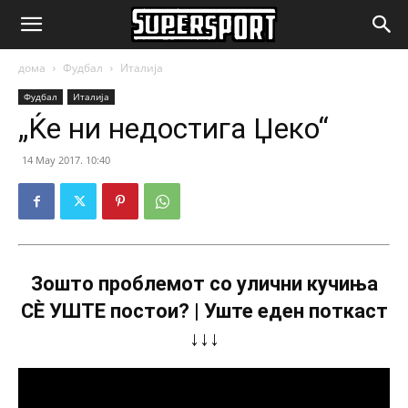
SuperSport.mk
дома
Фудбал
Италија
Фудбал
Италија
„Ќе ни недостига Џеко“
14 May 2017. 10:40
Зошто проблемот со улични кучиња
СÈ УШТЕ постои? | Уште еден поткаст
↓↓↓