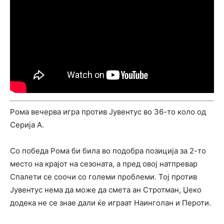
Рома вечерва игра против Јувентус во 36-то коло од
Серија А.
Со победа Рома би била во подобра позиција за 2-то
место на крајот на сезоната, а пред овој натпревар
Спалети се соочи со големи проблеми. Тој против
Јувентус нема да може да смета ан Стротман, Џеко
додека не се знае дали ќе играат Наинголан и Пероти.