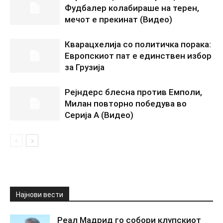
Фудбалер колабираше на терен,
мечот е прекинат (Видео)
Кварацхелија со политичка порака:
Европскиот пат е единствен избор
за Грузија
Рејндерс блесна против Емполи,
Милан повторно победува во
Серија А (Видео)
Најнови вести
Реал Мадрид го собори клупскиот