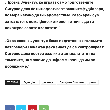
„Против Јувентус ќе играат само подготвените.
Сигурно дека ќе ни недостигаат важните фудбалери,
но мора некако да ги надоместиме. Разочаран сум
затоа што го нема Џеко, кој конечно почна да ги
покажува своите квалитети.“
„Оваа сезона Јувентус беше подготвен во големите
натпревари. Покажаа дека знаат да се контролираат.
Сигурно дека постои разлика и во квалитетот на
тимовите, но можеме да најдеме начин да им се
доближиме.“
ТАГОВИ
Един Џеко
јувентус
Лучијано Спалети
рома