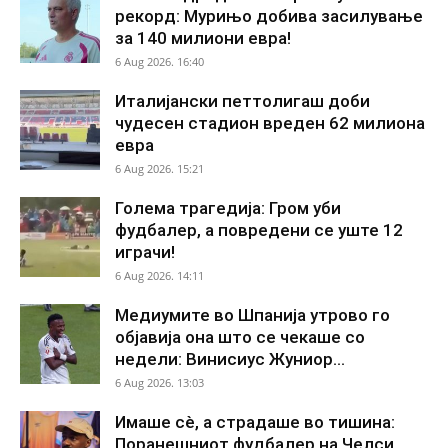
рекорд: Мурињо добива засилување
за 140 милиони евра!
6 Aug 2026. 16:40
Италијански петтолигаш доби
чудесен стадион вреден 62 милиона
евра
6 Aug 2026. 15:21
Голема трагедија: Гром уби
фудбалер, а повредени се уште 12
играчи!
6 Aug 2026. 14:11
Медиумите во Шпанија утрово го
објавија она што се чекаше со
недели: Винисиус Жуниор...
6 Aug 2026. 13:03
Имаше сè, а страдаше во тишина:
Поранешниот фудбалер на Челси