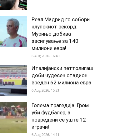
Реал Мадрид го собори
клупскиот рекорд:
Мурињо добива
засилување за 140
милиони евра!
6 Aug 2026. 16:40
Италијански петтолигаш
доби чудесен стадион
вреден 62 милиона евра
6 Aug 2026. 15:21
Голема трагедија: Гром
уби фудбалер, а
повредени се уште 12
играчи!
6 Aug 2026. 14:11