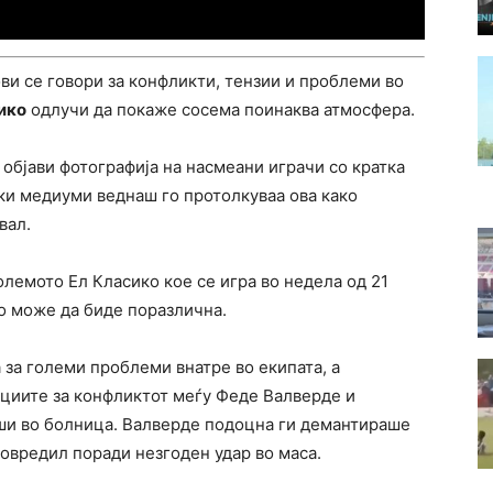
и се говори за конфликти, тензии и проблеми во
ико
одлучи да покаже сосема поинаква атмосфера.
објави фотографија на насмеани играчи со кратка
ки медиуми веднаш го протолкуваа ова како
вал.
олемото Ел Класико кое се игра во недела од 21
ко може да биде поразлична.
за големи проблеми внатре во екипата, а
циите за конфликтот меѓу Феде Валверде и
ши во болница. Валверде подоцна ги демантираше
повредил поради незгоден удар во маса.