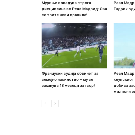
Мурињо воведува строга
Реал Мадр
дисциплина во Реал Мадрид: Ова
Ендрик оди
се трите нови правила!
Француски судија обвинет за
Реал Мадр
семејно насилство – му се
клупскиот
заканува 18 месеци затвор!
добива зас
милиони е