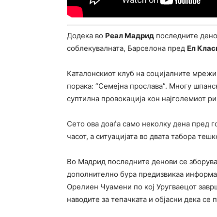
Додека во
Реал Мадрид
последните денов
соблекувалната, Барселона пред
Ел Клас
Каталонскиот клуб на социјалните мрежи 
порака: “Семејна прослава”. Многу шпанс
суптилна провокација кон најголемиот ри
Сето ова доаѓа само неколку дена пред г
часот, а ситуацијата во двата табора теш
Во Мадрид последните денови се зборува 
дополнително бура предизвикаа информа
Орелиен Чуамени по кој Уругваецот завр
наводите за тепачката и објасни дека се 