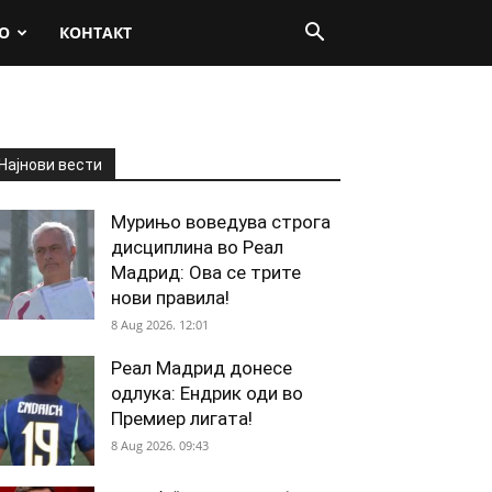
О
КОНТАКТ
Најнови вести
Мурињо воведува строга
дисциплина во Реал
Мадрид: Ова се трите
нови правила!
8 Aug 2026. 12:01
Реал Мадрид донесе
одлука: Ендрик оди во
Премиер лигата!
8 Aug 2026. 09:43