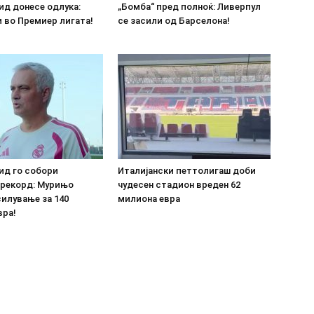
ид донесе одлука:
„Бомба“ пред полноќ: Ливерпул
 во Премиер лигата!
се засили од Барселона!
ид го собори
Италијански петтолигаш доби
 рекорд: Мурињо
чудесен стадион вреден 62
илување за 140
милиона евра
вра!