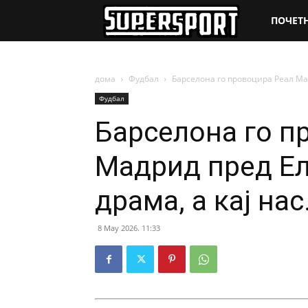
SuperSpo
ПОЧЕТ
дома
Фудбал
Барселона го провоцира Реал Мадр
Фудбал
Барселона го п
Мадрид пред Ел 
драма, а кај нас
8 May 2026. 11:33