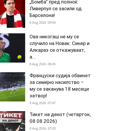
„Бомба“ пред полноќ:
Ливерпул се засили од
Барселона!
8 Aug 2026. 09:04
Ова никогаш не му се
случило на Новак: Синер и
Алкараз се откажуваат,
а...
8 Aug 2026. 08:45
Француски судија обвинет
за семејно насилство –
му се заканува 18 месеци
затвор!
8 Aug 2026. 07:47
Тикет на денот (четврток,
08.08.2026)
8 Aug 2026. 07:20