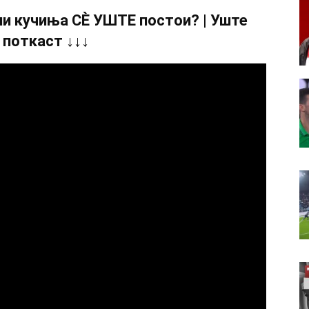
и кучиња СÈ УШТЕ постои? | Уште
 поткаст ↓↓↓