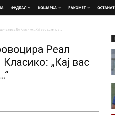
rt.mk
НА
ФУДБАЛ
КОШАРКА
РАКОМЕТ
ОСТАНАТ
ид пред Ел Класико: „Кај вас драма, а...
ровоцира Реал
Класико: „Кај вас
…“