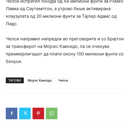
Челси испратил понуда од 48 милиони фунти за Ромео
Лавиа од Саутемптон, а утрово беше активирана
клаузулата од 20 милиони фунти за Тајлер Адамс од
Лидс.
Челси направил напредок во преговорите и со Брајтон
за трансферот на Мојсес Каиседо, па се очекува
премиерлигашот да плати околу 100 милиони фунти со
бонуси.
ТАГОВИ
Мојсес Каиседо
Челси