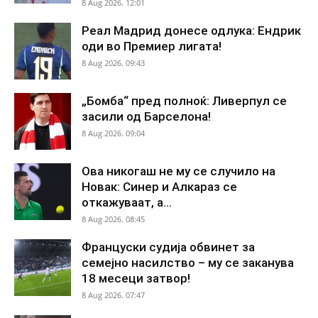
8 Aug 2026. 12:01
Реал Мадрид донесе одлука: Ендрик
оди во Премиер лигата!
8 Aug 2026. 09:43
„Бомба“ пред полноќ: Ливерпул се
засили од Барселона!
8 Aug 2026. 09:04
Ова никогаш не му се случило на
Новак: Синер и Алкараз се
откажуваат, а...
8 Aug 2026. 08:45
Француски судија обвинет за
семејно насилство – му се заканува
18 месеци затвор!
8 Aug 2026. 07:47