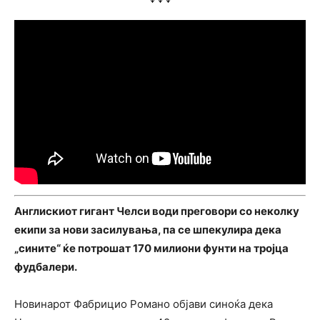
Англискиот гигант Челси води преговори со неколку
екипи за нови засилувања, па се шпекулира дека
„сините“ ќе потрошат 170 милиони фунти на тројца
фудбалери.
Новинарот Фабрицио Романо објави синоќа дека