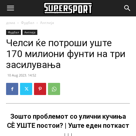
SuperSport.mk
дома
Фудбал
Англија
Фудбал
Англија
Челси ќе потроши уште
170 милиони фунти на три
засилувања
10 Aug 2023. 14:52
Зошто проблемот со улични кучиња
СÈ УШТЕ постои? | Уште еден поткаст
↓↓↓