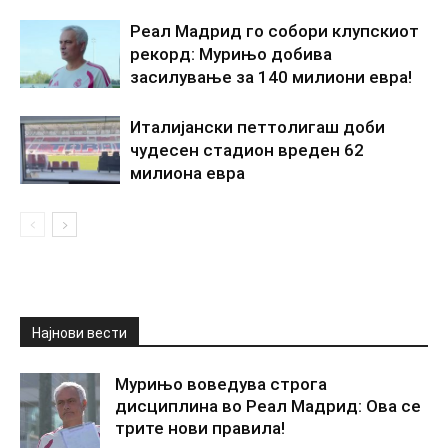
Реал Мадрид го собори клупскиот
рекорд: Мурињо добива
засилување за 140 милиони евра!
Италијански петтолигаш доби
чудесен стадион вреден 62
милиона евра
Најнови вести
Мурињо воведува строга
дисциплина во Реал Мадрид: Ова се
трите нови правила!