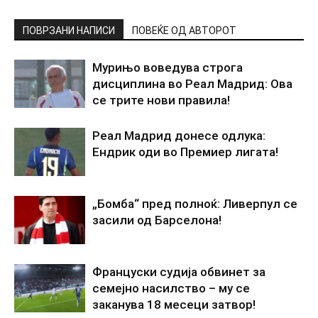
ПОВРЗАНИ НАПИСИ
ПОВЕЌЕ ОД АВТОРОТ
Мурињо воведува строга
дисциплина во Реал Мадрид: Ова
се трите нови правила!
Реал Мадрид донесе одлука:
Ендрик оди во Премиер лигата!
„Бомба“ пред полноќ: Ливерпул се
засили од Барселона!
Француски судија обвинет за
семејно насилство – му се
заканува 18 месеци затвор!