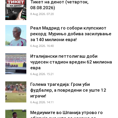
Тикет на денот (четврток,
08.08.2026)
8 Aug 2026. 07:20
Реал Мадрид го собори клупскиот
рекорд: Мурињо добива засилување
за 140 милиони евра!
6 Aug 2026. 16:40
Италијански петтолигаш доби
чудесен стадион вреден 62 милиона
евра
6 Aug 2026. 15:21
Голема трагедија: Гром уби
фудбалер, а повредени се уште 12
играчи!
6 Aug 2026. 14:11
Медиумите во Шпанија утрово го