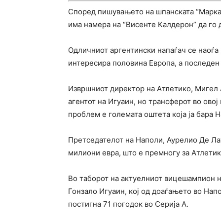
Според пишувањето на шпанската “Марка
има намера на “Висенте Калдерон” да го 
Одличниот аргентински напаѓач се наоѓа н
интересира половина Европа, а последен 
Извршниот директор на Атлетико, Мигел 
агентот на Игуаин, но трансферот во овој
проблем е големата оштета која ја бара 
Претседателот на Наполи, Аурелио Де Ла
милиони евра, што е премногу за Атлетик
Во таборот на актуелниот вицешампион н
Гонзало Игуаин, кој од доаѓањето во Напо
постигна 71 погодок во Серија А.