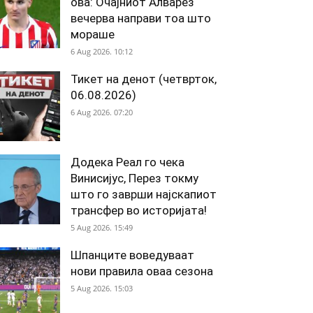
ова: Очајниот Алварез
вечерва направи тоа што
мораше
6 Aug 2026. 10:12
Тикет на денот (четврток,
06.08.2026)
6 Aug 2026. 07:20
Додека Реал го чека
Винисијус, Перез токму
што го заврши најскапиот
трансфер во историјата!
5 Aug 2026. 15:49
Шпанците воведуваат
нови правила оваа сезона
5 Aug 2026. 15:03