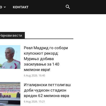
О
КОНТАКТ
Најнови вести
Реал Мадрид го собори
клупскиот рекорд:
Мурињо добива
засилување за 140
милиони евра!
6 Aug 2026. 16:40
Италијански петтолигаш
доби чудесен стадион
вреден 62 милиона евра
6 Aug 2026. 15:21