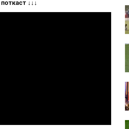
 поткаст ↓↓↓