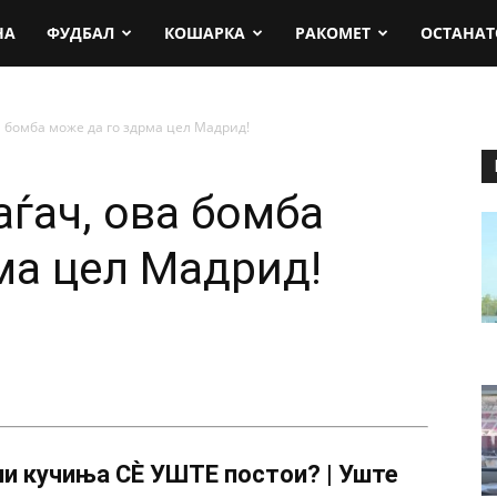
rt.mk
НА
ФУДБАЛ
КОШАРКА
РАКОМЕТ
ОСТАНАТ
а бомба може да го здрма цел Мадрид!
аѓач, ова бомба
ма цел Мадрид!
и кучиња СÈ УШТЕ постои? | Уште