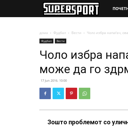
SuperSpo
ПОЧЕТ
дома
Фудбал
Вести
Чоло избра напаѓач, ов
Фудбал
Вести
Чоло избра нап
може да го здр
17 Jun 2016. 10:00
Зошто проблемот со уличн