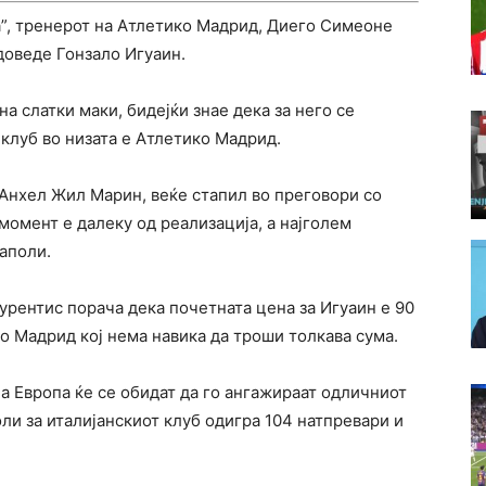
”, тренерот на Атлетико Мадрид, Диего Симеоне
доведе Гонзало Игуаин.
а слатки маки, бидејќи знае дека за него се
клуб во низата е Атлетико Мадрид.
Анхел Жил Марин, веќе стапил во преговори со
 момент е далеку од реализација, а најголем
Наполи.
урентис порача дека почетната цена за Игуаин е 90
о Мадрид кој нема навика да троши толкава сума.
а Европа ќе се обидат да го ангажираат одличниот
ли за италијанскиот клуб одигра 104 натпревари и