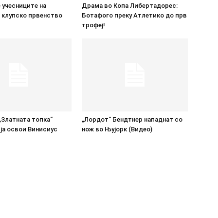
 учесниците на
Драма во Копа Либертадорес:
 клупско првенство
Ботафого преку Атлетико до прв
трофеј!
„Златната топка“
„Лордот“ Бендтнер нападнат со
ја освои Винисиус
нож во Њујорк (Видео)