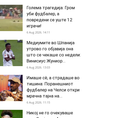
Голема трагедија: Гром
уби фудбалер, а
повредени се уште 12
играчи!
6 Aug 2026. 14:11
Медиумите во Шпанија
утрово го објавија она
што се чекаше со недели:
Винисиус Жуниор...
6 Aug 2026. 13:03
Имаше сè, а страдаше во
тишина: Поранешниот
фудбалер на Челси откри
мрачна тајна на...
6 Aug 2026. 11:15
Никој не го очекуваше