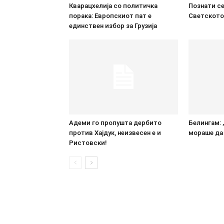
Кварацхелија со политичка
Познати се
порака: Европскиот пат е
Светското
единствен избор за Грузија
Адеми го пропушта дербито
Белингам: 
против Хајдук, неизвесен е и
мораше да 
Ристовски!