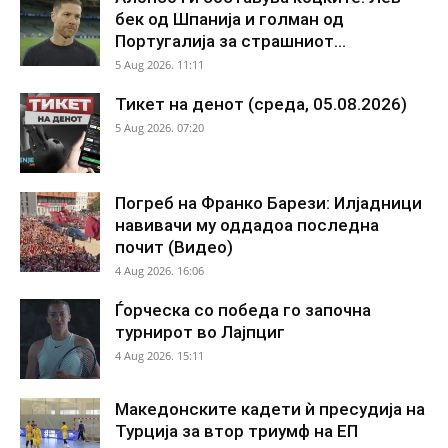
бек од Шпанија и голман од
Португалија за страшниот...
5 Aug 2026. 11:11
Тикет на денот (среда, 05.08.2026)
5 Aug 2026. 07:20
Погреб на Франко Барези: Илјадници
навивачи му оддадоа последна
почит (Видео)
4 Aug 2026. 16:06
Ѓорческа со победа го започна
турнирот во Лајпциг
4 Aug 2026. 15:11
Македонските кадети ѝ пресудија на
Турција за втор триумф на ЕП