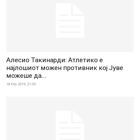
Алесио Такинарди: Атлетико е
најлошиот можен противник кој Јуве
можеше да...
18 Feb 2019. 21:50