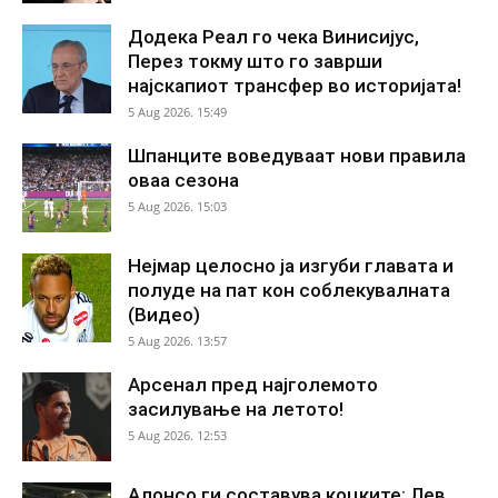
Додека Реал го чека Винисијус,
Перез токму што го заврши
најскапиот трансфер во историјата!
5 Aug 2026. 15:49
Шпанците воведуваат нови правила
оваа сезона
5 Aug 2026. 15:03
Нејмар целосно ја изгуби главата и
полуде на пат кон соблекувалната
(Видео)
5 Aug 2026. 13:57
Арсенал пред најголемото
засилување на летото!
5 Aug 2026. 12:53
Алонсо ги составува коцките: Лев