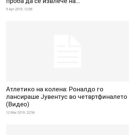
проба да се извлече на...
9 Apr 2019. 12:08
Атлетико на колена: Роналдо го
лансираше Јувентус во четвртфиналето
(Видео)
12 Mar 2019. 22:56