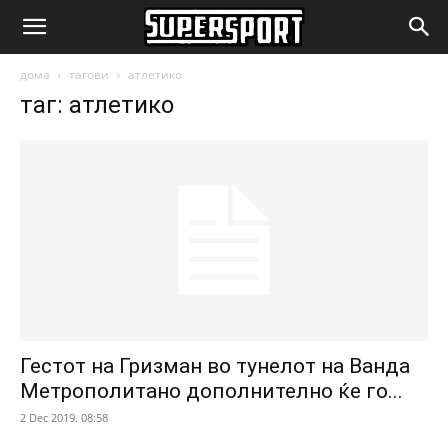
SuperSport.mk
дома
тагови
атлетико
таг: атлетико
Гестот на Гризман во тунелот на Ванда
Метрополитано дополнително ќе го...
2 Dec 2019. 08:58