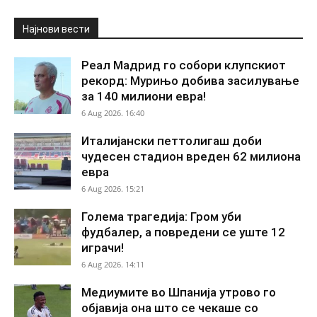
Најнови вести
Реал Мадрид го собори клупскиот
рекорд: Мурињо добива засилување
за 140 милиони евра!
6 Aug 2026. 16:40
Италијански петтолигаш доби
чудесен стадион вреден 62 милиона
евра
6 Aug 2026. 15:21
Голема трагедија: Гром уби
фудбалер, а повредени се уште 12
играчи!
6 Aug 2026. 14:11
Медиумите во Шпанија утрово го
објавија она што се чекаше со