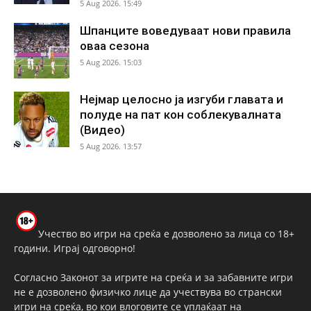
5 Aug 2026. 15:49
Шпанците воведуваат нови правила
оваа сезона
5 Aug 2026. 15:03
Нејмар целосно ја изгуби главата и
полуде на пат кон соблекувалната
(Видео)
5 Aug 2026. 13:57
Учество во игри на среќа е дозволено за лица со 18+
години. Играј одговорно!
Согласно Законот за игрите на среќа и за забавните игри
не е дозволено физичко лице да учествува во странски
игри на среќа, во кои влоговите се уплаќаат на