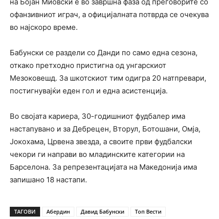
на Бојан Миовски е во завршна фаза од преговорите со
офанзивниот играч, а официјалната потврда се очекува
во најскоро време.
Бабунски се раздели со Данди по само една сезона,
откако претходно пристигна од унгарскиот
Мезоковешд. За шкотскиот тим одигра 20 натпревари,
постигнувајќи еден гол и една асистенција.
Во својата кариера, 30-годишниот фудбалер има
настапувано и за Дебрецен, Вторул, Ботошани, Омја,
Јокохама, Црвена звезда, а своите први фудбалски
чекори ги направи во младинските категории на
Барселона. За репрезентацијата на Македонија има
запишано 18 настапи.
ТАГОВИ
Абердин
Давид Бабунски
Топ Вести