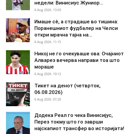
недели: Винисиус Жуниор...
6 Aug 2026. 13:03
Имаше сè, а страдаше во тишина:
Поранешниот фудбалер на Челси
откри мрачна тајна на...
6 Aug 2026. 11:15
Никој не го очекуваше ова: Очајниот
Алварез вечерва направи тоа што
мораше
6 Aug 2026. 10:12
Тикет на денот (четврток,
06.08.2026)
6 Aug 2026. 07:20
Додека Реал го чека Винисијус,
Перез токму што го заврши
најскапиот трансфер во историјата!