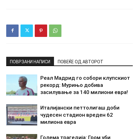
ПОВРЗАНИ НАПИСИ
ПОВЕЌЕ ОД АВТОРОТ
Реал Мадрид го собори клупскиот
рекорд: Мурињо добива
засилување за 140 милиони евра!
Италијански петтолигаш доби
чудесен стадион вреден 62
милиона евра
Голема трагедија: Гром уби