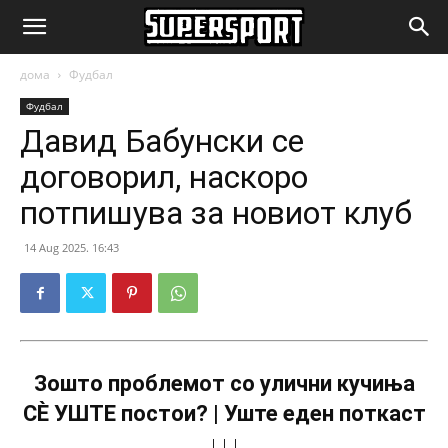
SuperSport.mk
дома
Фудбал
Фудбал
Давид Бабунски се
договорил, наскоро
потпишува за новиот клуб
14 Aug 2025. 16:43
Зошто проблемот со улични кучиња
СÈ УШТЕ постои? | Уште еден поткаст
↓↓↓