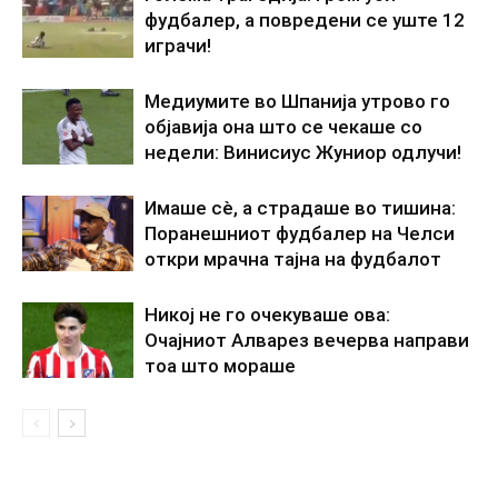
фудбалер, а повредени се уште 12
играчи!
Медиумите во Шпанија утрово го
објавија она што се чекаше со
недели: Винисиус Жуниор одлучи!
Имаше сè, а страдаше во тишина:
Поранешниот фудбалер на Челси
откри мрачна тајна на фудбалот
Никој не го очекуваше ова:
Очајниот Алварез вечерва направи
тоа што мораше