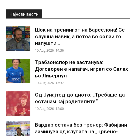
Најнови вести
Шок на тренингот на Барселона! Се
слушна извик, а потоа во солзи го
напушти...
10 Aug 2026. 14:36
Трабзонспор не застанува:
Договорен е напаѓач, играл со Салах
во Ливерпул
10 Aug 2026. 13:37
Од Јунајтед до дното: „Требаше да
останам кај родителите“
10 Aug 2026. 12:00
Вардар остана без тренер: Фабијани
заминува од клупата на „црвено-