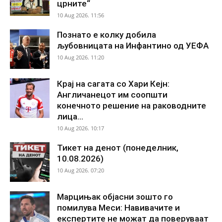
црните“
10 Aug 2026. 11:56
Познато е колку добила
љубовницата на Инфантино од УЕФА
10 Aug 2026. 11:20
Крај на сагата со Хари Кејн:
Англичанецот им соопшти
конечното решение на раководните
лица...
10 Aug 2026. 10:17
Тикет на денот (понеделник,
10.08.2026)
10 Aug 2026. 07:20
Марцињак објасни зошто го
помилува Меси: Навивачите и
експертите не можат да поверуваат