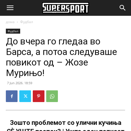
SuperSport.mk
дома
Фудбал
Фудбал
До вчера го гледаа во
Барса, а потоа следуваше
повикот од – Жозе
Мурињо!
7 Jun 2026. 18:59
Зошто проблемот со улични кучиња