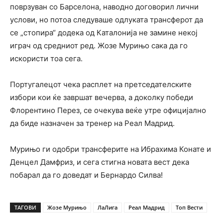
поврзуван со Барселона, наводно договорил лични
услови, но потоа следуваше одлуката трансферот да
се „стопира“ додека од Каталонија не замине некој
играч од средниот ред. Жозе Мурињо сака да го
искористи тоа сега.
Португалецот чека расплет на претседателските
избори кои ќе завршат вечерва, а доколку победи
Флорентино Перез, се очекува веќе утре официјално
да биде назначен за тренер на Реал Мадрид.
Мурињо ги одобри трансферите на Ибрахима Конате и
Денцел Дамфриз, и сега стигна новата вест дека
побарал да го доведат и Бернардо Силва!
ТАГОВИ
Жозе Мурињо
ЛаЛига
Реал Мадрид
Топ Вести