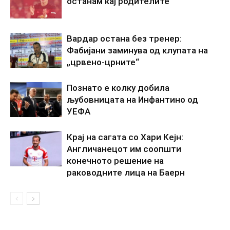
останам кај родителите“
Вардар остана без тренер:
Фабијани заминува од клупата на
„црвено-црните“
Познато е колку добила
љубовницата на Инфантино од
УЕФА
Крај на сагата со Хари Кејн:
Англичанецот им соопшти
конечното решение на
раководните лица на Баерн