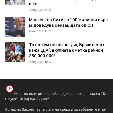
што...
9 Aug 2026. 14:26
Манчестер Сити за 100 милиони евра
ја доведува сензацијата од СП
9 Aug 2026. 11:17
Тотенхем не се шегува, Бразилецот
кажа „ДА“, вкупната сметка речиси
350.000.000!
9 Aug 2026. 10:57
Учество во игри на среќа е дозволено за лица со 18+
години. Играј одговорно!
Согласно Законот за игрите на среќа и за забавните игри