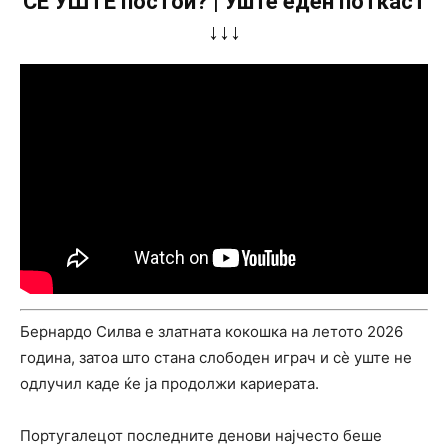
СÈ УШТЕ постои? | Уште еден поткаст
↓↓↓
Бернардо Силва е златната кокошка на летото 2026
година, затоа што стана слободен играч и сè уште не
одлучил каде ќе ја продолжи кариерата.
Португалецот последните денови најчесто беше