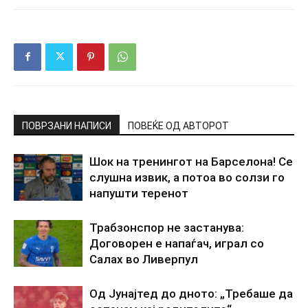
ПОВРЗАНИ НАПИСИ
ПОВЕЌЕ ОД АВТОРОТ
Шок на тренингот на Барселона! Се
слушна извик, а потоа во солзи го
напушти теренот
Трабзонспор не застанува:
Договорен е напаѓач, играл со
Салах во Ливерпул
Од Јунајтед до дното: „Требаше да