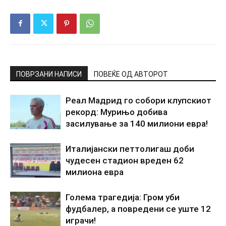
ПОВРЗАНИ НАПИСИ
ПОВЕЌЕ ОД АВТОРОТ
Реал Мадрид го собори клупскиот
рекорд: Мурињо добива
засилување за 140 милиони евра!
Италијански петтолигаш доби
чудесен стадион вреден 62
милиона евра
Голема трагедија: Гром уби
фудбалер, а повредени се уште 12
играчи!