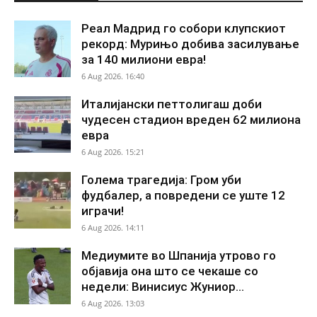
Реал Мадрид го собори клупскиот
рекорд: Мурињо добива засилување
за 140 милиони евра!
6 Aug 2026. 16:40
Италијански петтолигаш доби
чудесен стадион вреден 62 милиона
евра
6 Aug 2026. 15:21
Голема трагедија: Гром уби
фудбалер, а повредени се уште 12
играчи!
6 Aug 2026. 14:11
Медиумите во Шпанија утрово го
објавија она што се чекаше со
недели: Винисиус Жуниор...
6 Aug 2026. 13:03