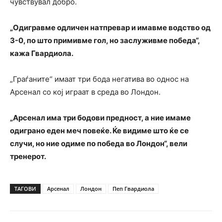
чувствувал добро.
„Одигравме одличен натпревар и имавме водство од
3-0, по што примивме гол, но заслуживме победа“,
кажа Гвардиола.
„Граѓаните“ имаат три бода негатива во однос на
Арсенал со кој играат в среда во Лондон.
„Арсенал има три бодови предност, а ние имаме
одиграно еден меч повеќе. Ќе видиме што ќе се
случи, но ние одиме по победа во Лондон“, вели
тренерот.
ТАГОВИ
Арсенал
Лондон
Пеп Гвардиола