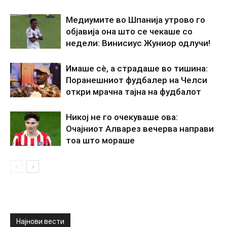
Медиумите во Шпанија утрово го
објавија она што се чекаше со
недели: Винисиус Жуниор одлучи!
Имаше сè, а страдаше во тишина:
Поранешниот фудбалер на Челси
откри мрачна тајна на фудбалот
Никој не го очекуваше ова:
Очајниот Алварез вечерва направи
тоа што мораше
Најнови вести