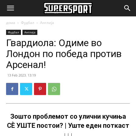
SuperSport.mk
дома
Фудбал
Англија
Фудбал
Англија
Гвардиола: Одиме во
Лондон по победа против
Арсенал!
13 Feb 2023. 13:19
Зошто проблемот со улични кучиња
СÈ УШТЕ постои? | Уште еден поткаст
↓↓↓