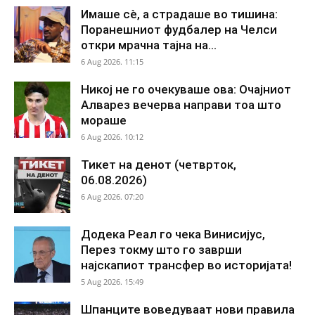
Имаше сè, а страдаше во тишина:
Поранешниот фудбалер на Челси
откри мрачна тајна на...
6 Aug 2026. 11:15
Никој не го очекуваше ова: Очајниот
Алварез вечерва направи тоа што
мораше
6 Aug 2026. 10:12
Тикет на денот (четврток,
06.08.2026)
6 Aug 2026. 07:20
Додека Реал го чека Винисијус,
Перез токму што го заврши
најскапиот трансфер во историјата!
5 Aug 2026. 15:49
Шпанците воведуваат нови правила