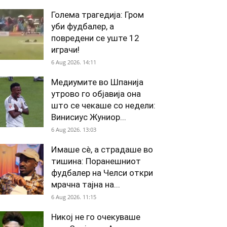
Голема трагедија: Гром
уби фудбалер, а
повредени се уште 12
играчи!
6 Aug 2026. 14:11
Медиумите во Шпанија
утрово го објавија она
што се чекаше со недели:
Винисиус Жуниор...
6 Aug 2026. 13:03
Имаше сè, а страдаше во
тишина: Поранешниот
фудбалер на Челси откри
мрачна тајна на...
6 Aug 2026. 11:15
Никој не го очекуваше