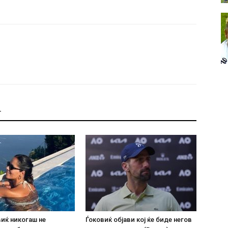
Т
иќ никогаш не
Ѓоковиќ објави кој ќе биде негов