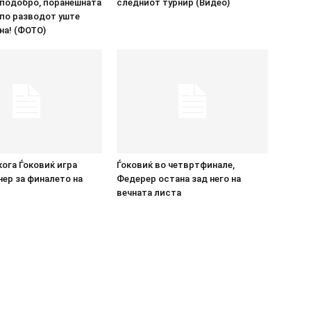
 подобро, поранешната
следниот турнир (Видео)
 по разводот уште
на! (ФОТО)
кога Ѓоковиќ игра
Ѓоковиќ во четвртфинале,
ер за финалето на
Федерер остана зад него на
вечната листа