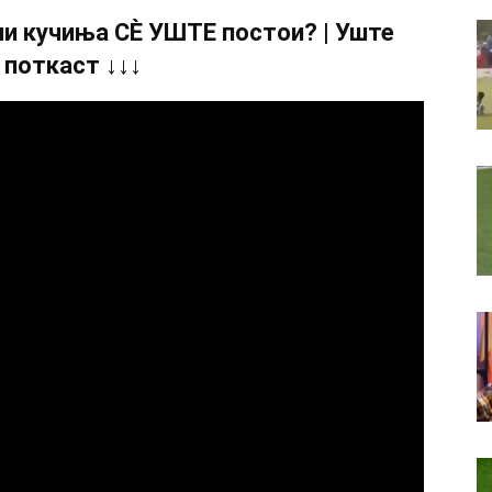
и кучиња СÈ УШТЕ постои? | Уште
 поткаст ↓↓↓