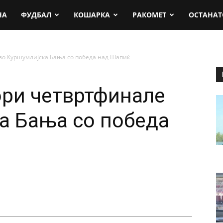
rt.mk
НА
ФУДБАЛ
КОШАРКА
РАКОМЕТ
ОСТАНАТ
во Куршумлијска Бања со победа над Шапиќ
ри четвртфинале
а Бања со победа