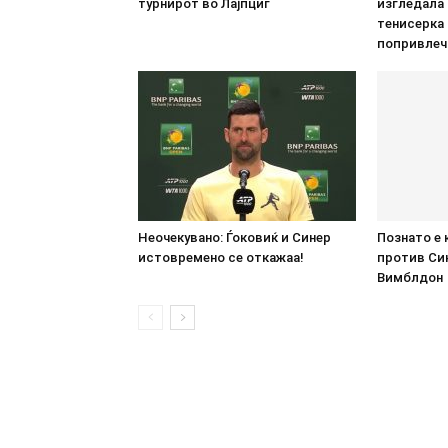
турнирот во Лајпциг
изгледала
тенисерка
попривлеч
Неочекувано: Ѓоковиќ и Синер
Познато е 
истовремено се откажаа!
против Син
Вимблдон