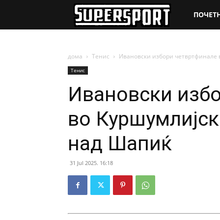
SuperSpo
ПОЧЕТ
дома
Тенис
Ивановски избори четвртфинале 
Тенис
Ивановски избо
во Куршумлијск
над Шапиќ
31 Jul 2025. 16:18