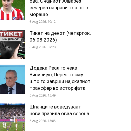
ова: Очајниот Алварез
вечерва направи тоа што
мораше
6 Aug 2026. 10:12
Тикет на денот (четврток,
06.08.2026)
6 Aug 2026. 07:20
Додека Реал го чека
Винисијус, Перез токму
што го заврши најскапиот
трансфер во историјата!
5 Aug 2026. 15:49
Шпанците воведуваат
нови правила оваа сезона
5 Aug 2026. 15:03