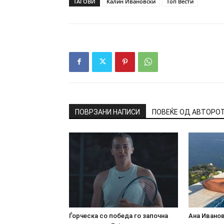
ТАГОВИ
Калин Ивановски
Топ Вести
ПОВРЗАНИ НАПИСИ
ПОВЕЌЕ ОД АВТОРО
Ѓорческа со победа го започна
Ана Иванов