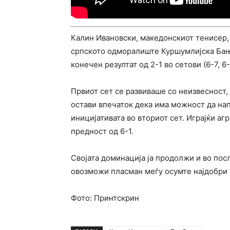
Калин Ивановски, македонскиот тенисер,
српското одморалиште Куршумлијска Бања
конечен резултат од 2-1 во сетови (6-7, 6-1
Првиот сет се развиваше со неизвесност, 
остави впечаток дека има можност да на
иницијативата во вториот сет. Играјќи аг
предност од 6-1.
Својата доминација ја продолжи и во посл
овозможи пласман меѓу осумте најдобри 
Фото: Принтскрин