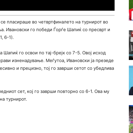
 се пласираше во четвртфиналето на турнирот во
. Ивановски го победи Ѓорѓе Шапиќ со пресврт и
, 6-1).
а Шапиќ го освои по тај-брејк со 7-5. Овој исход
прави изненадување. Меѓутоа, Ивановски ја презеде
ресивно и прецизно, тој го заврши сетот со убедлива
едниот сет, кој го заврши повторно со 6-1. Ова му
на турнирот.