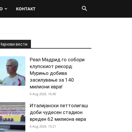
О
КОНТАКТ
Најнови вести
Реал Мадрид го собори
клупскиот рекорд:
Мурињо добива
засилување за 140
милиони евра!
6 Aug 2026. 16:40
Италијански петтолигаш
доби чудесен стадион
вреден 62 милиона евра
6 Aug 2026. 15:21