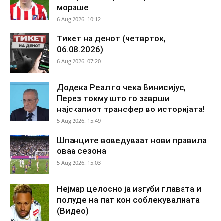
мораше
6 Aug 2026. 10:12
Тикет на денот (четврток,
06.08.2026)
6 Aug 2026. 07:20
Додека Реал го чека Винисијус,
Перез токму што го заврши
најскапиот трансфер во историјата!
5 Aug 2026. 15:49
Шпанците воведуваат нови правила
оваа сезона
5 Aug 2026. 15:03
Нејмар целосно ја изгуби главата и
полуде на пат кон соблекувалната
(Видео)