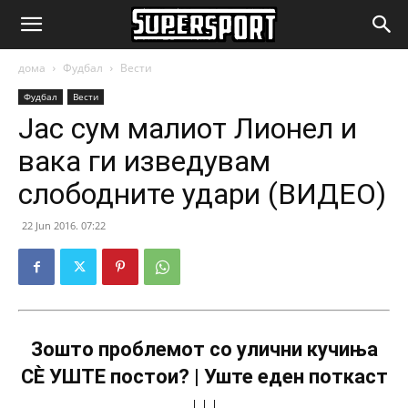
SuperSport.mk
дома
Фудбал
Вести
Фудбал
Вести
Јас сум малиот Лионел и
вака ги изведувам
слободните удари (ВИДЕО)
22 Jun 2016. 07:22
Зошто проблемот со улични кучиња
СÈ УШТЕ постои? | Уште еден поткаст
↓↓↓