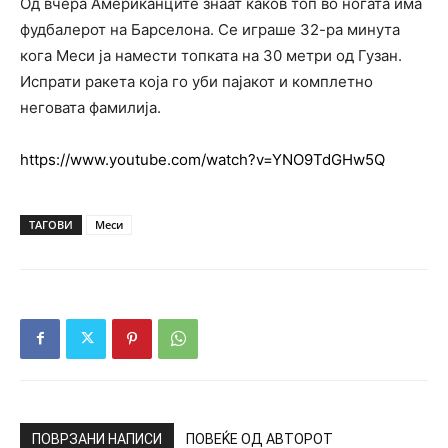
Од вчера Американците знаат каков топ во ногата има
фудбалерот на Барселона. Се играше 32-ра минута
кога Меси ја намести топката на 30 метри од Гузан.
Испрати ракета која го уби пајакот и комплетно
неговата фамилија.
https://www.youtube.com/watch?v=YNO9TdGHw5Q
ТАГОВИ
Меси
ПОВРЗАНИ НАПИСИ
ПОВЕЌЕ ОД АВТОРОТ