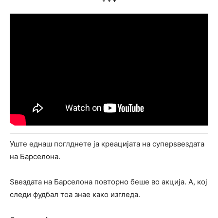
Уште еднаш поглднете ја креацијата на суперѕвездата
на Барселона.
Ѕвездата на Барселона повторно беше во акција. А, кој
следи фудбал тоа знае како изгледа.