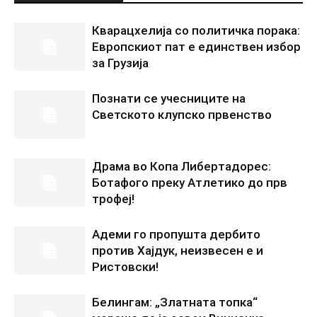
Кварацхелија со политичка порака:
Европскиот пат е единствен избор
за Грузија
Познати се учесниците на
Светското клупско првенство
Драма во Копа Либертадорес:
Ботафого преку Атлетико до прв
трофеј!
Адеми го пропушта дербито
против Хајдук, неизвесен е и
Ристовски!
Белингам: „Златната топка“