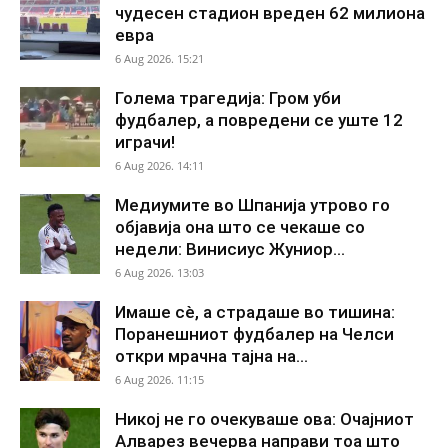
чудесен стадион вреден 62 милиона
евра
6 Aug 2026. 15:21
Голема трагедија: Гром уби
фудбалер, а повредени се уште 12
играчи!
6 Aug 2026. 14:11
Медиумите во Шпанија утрово го
објавија она што се чекаше со
недели: Винисиус Жуниор...
6 Aug 2026. 13:03
Имаше сè, а страдаше во тишина:
Поранешниот фудбалер на Челси
откри мрачна тајна на...
6 Aug 2026. 11:15
Никој не го очекуваше ова: Очајниот
Алварез вечерва направи тоа што