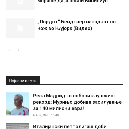
мораше да ја освои Винисиус
„Лордот“ Бендтнер нападнат со
нож во Њујорк (Видео)
Најнови вести
Реал Мадрид го собори клупскиот
рекорд: Мурињо добива засилување
за 140 милиони евра!
6 Aug 2026. 16:40
Италијански петтолигаш доби