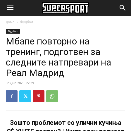
SuperSport.mk
дома
Фудбал
Фудбал
Мбапе повторно на
тренинг, подготвен за
следните натпревари на
Реал Мадрид
23 Jun 2025. 22:39
Зошто проблемот со улични кучиња