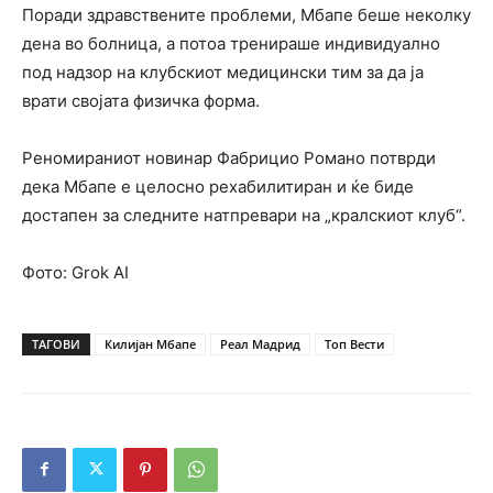
Поради здравствените проблеми, Мбапе беше неколку
дена во болница, а потоа тренираше индивидуално
под надзор на клубскиот медицински тим за да ја
врати својата физичка форма.
Реномираниот новинар Фабрицио Романо потврди
дека Мбапе е целосно рехабилитиран и ќе биде
достапен за следните натпревари на „кралскиот клуб“.
Фото: Grok AI
ТАГОВИ
Килијан Мбапе
Реал Мадрид
Топ Вести