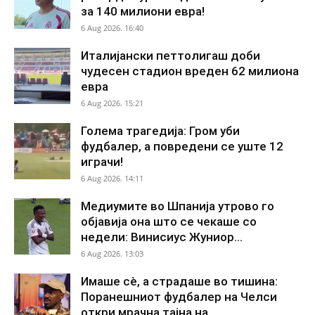
за 140 милиони евра!
6 Aug 2026. 16:40
Италијански петтолигаш доби
чудесен стадион вреден 62 милиона
евра
6 Aug 2026. 15:21
Голема трагедија: Гром уби
фудбалер, а повредени се уште 12
играчи!
6 Aug 2026. 14:11
Медиумите во Шпанија утрово го
објавија она што се чекаше со
недели: Винисиус Жуниор...
6 Aug 2026. 13:03
Имаше сè, а страдаше во тишина:
Поранешниот фудбалер на Челси
откри мрачна тајна на...