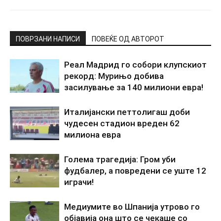
ПОВРЗАНИ НАПИСИ
ПОВЕЌЕ ОД АВТОРОТ
Реал Мадрид го собори клупскиот
рекорд: Мурињо добива
засилување за 140 милиони евра!
Италијански петтолигаш доби
чудесен стадион вреден 62
милиона евра
Голема трагедија: Гром уби
фудбалер, а повредени се уште 12
играчи!
Медиумите во Шпанија утрово го
објавија она што се чекаше со