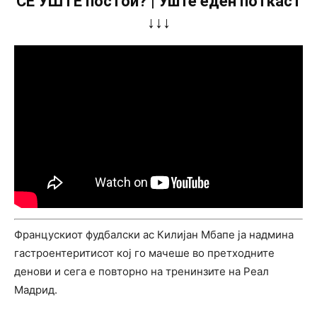
СÈ УШТЕ постои? | Уште еден поткаст
↓↓↓
Францускиот фудбалски ас Килијан Мбапе ја надмина
гастроентеритисот кој го мачеше во претходните
денови и сега е повторно на тренинзите на Реал
Мадрид.