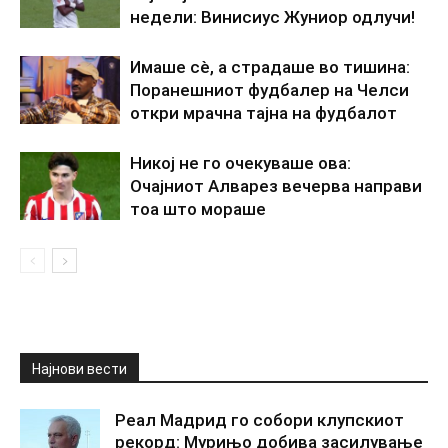
недели: Винисиус Жуниор одлучи!
Имаше сè, а страдаше во тишина:
Поранешниот фудбалер на Челси
откри мрачна тајна на фудбалот
Никој не го очекуваше ова:
Очајниот Алварез вечерва направи
тоа што мораше
Најнови вести
Реал Мадрид го собори клупскиот
рекорд: Мурињо добива засилување