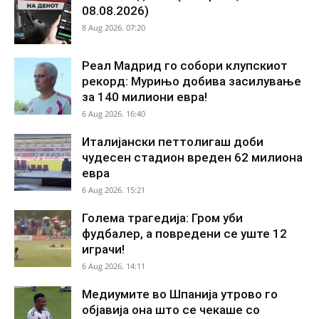
08.08.2026)
8 Aug 2026. 07:20
Реал Мадрид го собори клупскиот
рекорд: Мурињо добива засилување
за 140 милиони евра!
6 Aug 2026. 16:40
Италијански петтолигаш доби
чудесен стадион вреден 62 милиона
евра
6 Aug 2026. 15:21
Голема трагедија: Гром уби
фудбалер, а повредени се уште 12
играчи!
6 Aug 2026. 14:11
Медиумите во Шпанија утрово го
објавија она што се чекаше со