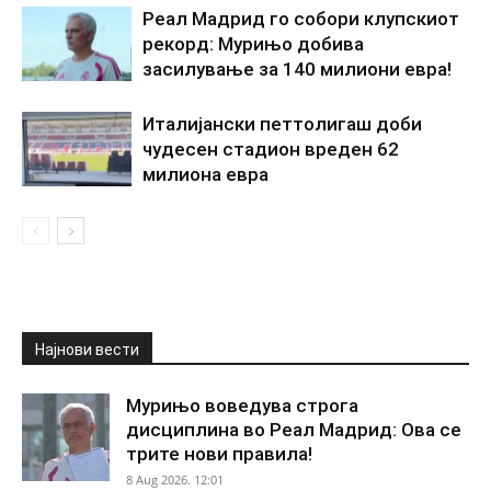
Реал Мадрид го собори клупскиот
рекорд: Мурињо добива
засилување за 140 милиони евра!
Италијански петтолигаш доби
чудесен стадион вреден 62
милиона евра
Најнови вести
Мурињо воведува строга
дисциплина во Реал Мадрид: Ова се
трите нови правила!
8 Aug 2026. 12:01