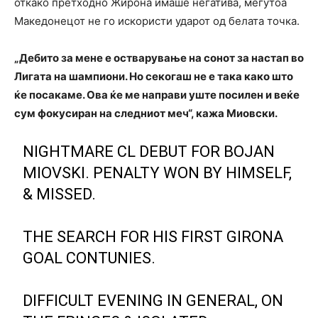
откако претходно Жирона имаше негатива, меѓутоа
Македонецот не го искористи ударот од белата точка.
„Дебито за мене е остварување на сонот за настап во
Лигата на шампиони. Но секогаш не е така како што
ќе посакаме. Ова ќе ме направи уште посилен и веќе
сум фокусиран на следниот меч“, кажа Миовски.
NIGHTMARE CL DEBUT FOR BOJAN
MIOVSKI. PENALTY WON BY HIMSELF,
& MISSED.
THE SEARCH FOR HIS FIRST GIRONA
GOAL CONTUNIES.
DIFFICULT EVENING IN GENERAL, ON