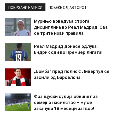
ПОВРЗАНИ НАПИСИ
ПОВЕЌЕ ОД АВТОРОТ
Мурињо воведува строга
дисциплина во Реал Мадрид: Ова
се трите нови правила!
Реал Мадрид донесе одлука:
Ендрик оди во Премиер лигата!
„Бомба“ пред полноќ: Ливерпул се
засили од Барселона!
Француски судија обвинет за
семејно насилство – му се
заканува 18 месеци затвор!