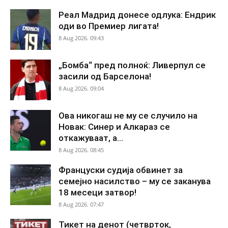
Реал Мадрид донесе одлука: Ендрик
оди во Премиер лигата!
8 Aug 2026. 09:43
„Бомба“ пред полноќ: Ливерпул се
засили од Барселона!
8 Aug 2026. 09:04
Ова никогаш не му се случило на
Новак: Синер и Алкараз се
откажуваат, а...
8 Aug 2026. 08:45
Француски судија обвинет за
семејно насилство – му се заканува
18 месеци затвор!
8 Aug 2026. 07:47
Тикет на денот (четврток,