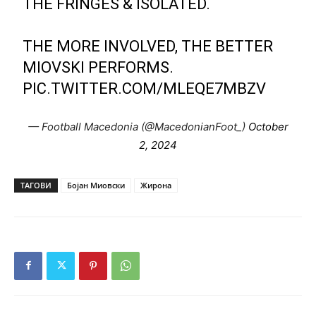
THE FRINGES & ISOLATED.
THE MORE INVOLVED, THE BETTER
MIOVSKI PERFORMS.
PIC.TWITTER.COM/MLEQE7MBZV
— Football Macedonia (@MacedonianFoot_)
October
2, 2024
ТАГОВИ
Бојан Миовски
Жирона