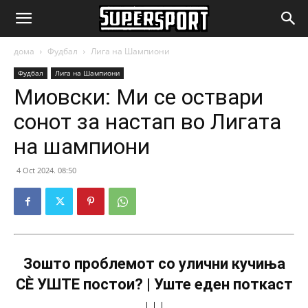
SuperSport.mk
дома
Фудбал
Лига на Шампиони
Фудбал
Лига на Шампиони
Миовски: Ми се оствари
сонот за настап во Лигата
на шампиони
4 Oct 2024. 08:50
Зошто проблемот со улични кучиња
СÈ УШТЕ постои? | Уште еден поткаст
↓↓↓