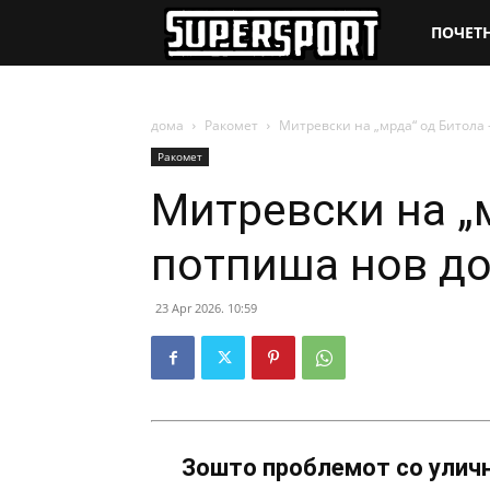
SuperSpo
ПОЧЕТ
дома
Ракомет
Митревски на „мрда“ од Битола 
Ракомет
Митревски на „
потпиша нов до
23 Apr 2026. 10:59
Зошто проблемот со уличн