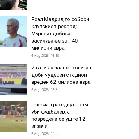
Реал Мадрид го собори
клупскиот рекорд:
Мурињо добива
засилување за 140
милиони евра!
6 Aug 2026. 16:40
Италијански петтолигаш
доби чудесен стадион
вреден 62 милиона евра
6 Aug 2026. 15:21
Голема трагедија: Гром
уби фудбалер, а
повредени се уште 12
играчи!
6 Aug 2026. 14:11