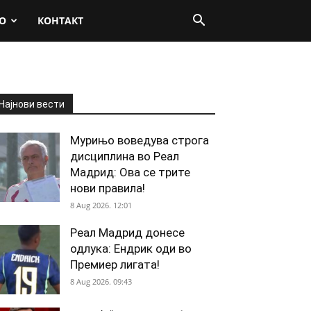
О
КОНТАКТ
Најнови вести
Мурињо воведува строга
дисциплина во Реал
Мадрид: Ова се трите
нови правила!
8 Aug 2026. 12:01
Реал Мадрид донесе
одлука: Ендрик оди во
Премиер лигата!
8 Aug 2026. 09:43