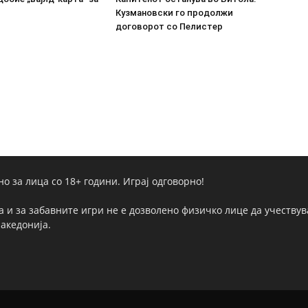
Кузмановски го продолжи
договорот со Пелистер
но за лица со 18+ години. Играј одговорно!
а и за забавните игри не е дозволено физичко лице да учествува
Македонија.