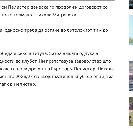
он Пелистер денеска го продолжи договорот со
а тоа е голманот Никола Митревски.
, односно треба да остане во битолскиот тим до
беда и секоја титула. Затоа нашата одлука е
дности во клубот. Ни претставува задоволство што
на ќе го носи дресот на Еурофарм Пелистер. Никола
зоната 2026/27 со својот матичен клуб, со опција за
лат од Пелистер.