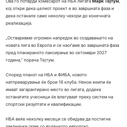
Ова го потврди комесарот на НБА лигата
Марк Тејтум
,
кој откри дека целиот проект е во завршната фаза и
дека останале само неколку чекори до конечната
реализација.
„Остваривме огромен напредок во создавањето на
новата лига во Европа и се наоѓаме во завршната фаза
пред планираното лансирање во октомври 2027
година,” порача Тејтум.
Според планот на НБА и ФИБА, новото
натпреварување ќе брои 16 клуба. Некои екипи ќе
имаат загарантирано место во лигата, додека
останатите учесници ќе влегуваат преку систем на
спортски резултати и квалификации.
НБА веќе неколку месеци се обидува да постигне
заеднички јазик со водечкото европско