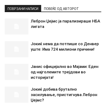
ПОВРЗАНИ НАПИСИ
ПОВЕЌЕ ОД АВТОРОТ
Леброн Џејмс ја парализираше НБА
лигата
Јокиќ нема да потпише со Денвер
уште: Има 724 милиони причини!
Јанис официјално во Мајами: Еден
од најголемите трејдови во
историјата!
Јокиќ добива брутално
засилување, пристигнува Леброн
Џејмс?