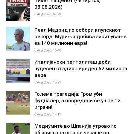
Тикет на денот (четврток,
08.08.2026)
8 Aug 2026. 07:20
Реал Мадрид го собори клупскиот
рекорд: Мурињо добива засилување
за 140 милиони евра!
6 Aug 2026. 16:40
Италијански петтолигаш доби
чудесен стадион вреден 62 милиона
евра
6 Aug 2026. 15:21
Голема трагедија: Гром уби
фудбалер, а повредени се уште 12
играчи!
6 Aug 2026. 14:11
Медиумите во Шпанија утрово го
објавија она што се чекаше со