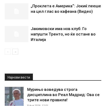
„Проклета е Америка“: Јокиќ пееше
на цел глас во кафеана (Видео)
Јакимовски има нов клуб: Го
напушти Тренто, но ќе остане во
Италија
Најнови вести
Мурињо воведува строга
дисциплина во Реал Мадрид: Ова се
трите нови правила!
8 Aug 2026. 12:01