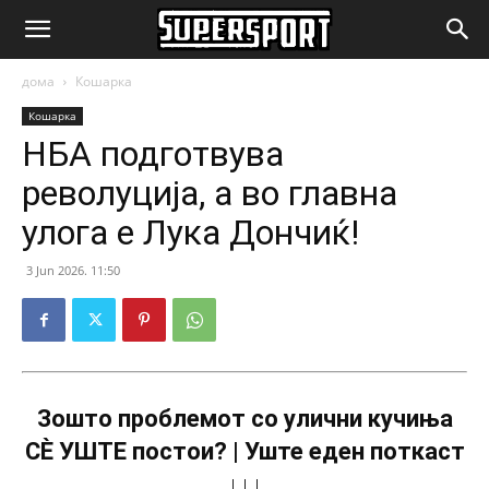
SuperSport.mk
дома
Кошарка
Кошарка
НБА подготвува
револуција, а во главна
улога е Лука Дончиќ!
3 Jun 2026. 11:50
Зошто проблемот со улични кучиња
СÈ УШТЕ постои? | Уште еден поткаст
↓↓↓