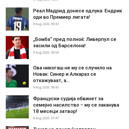
Реал Мадрид донесе одлука: Ендрик
оди во Премиер лигата!
8 Aug 2026. 09:43
„Бомба“ пред полноќ: Ливерпул се
засили од Барселона!
8 Aug 2026. 09:04
Ова никогаш не му се случило на
Новак: Синер и Алкараз се
откажуваат, а...
8 Aug 2026. 08:45
Француски судија обвинет за
семејно насилство – му се заканува
18 месеци затвор!
8 Aug 2026. 07:47