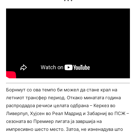
Борнмут со ова темпо би можел да стане крал на
летниот трансфер период. Откако минатата година
распродадоа речиси целата одбрана – Керкез во
Ливерпул, Хујсен во Реал Мадрид и Забарниј во ПСЖ –
сезоната во Премиер лигата ја завршија на
импресивно шесто место. Затоа, не изненадува што