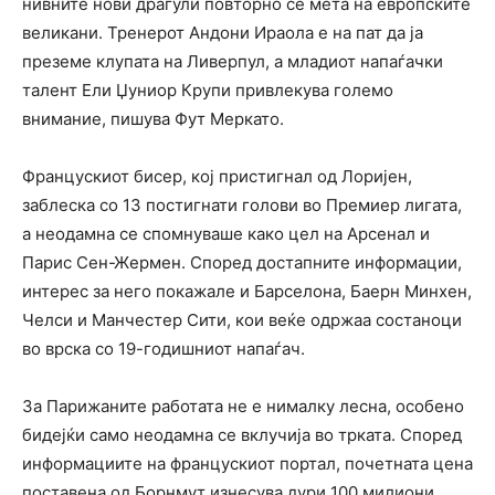
нивните нови драгули повторно се мета на европските
великани. Тренерот Андони Ираола е на пат да ја
преземе клупата на Ливерпул, а младиот напаѓачки
талент Ели Џуниор Крупи привлекува големо
внимание, пишува Фут Меркато.
Францускиот бисер, кој пристигнал од Лоријен,
заблеска со 13 постигнати голови во Премиер лигата,
а неодамна се спомнуваше како цел на Арсенал и
Парис Сен-Жермен. Според достапните информации,
интерес за него покажале и Барселона, Баерн Минхен,
Челси и Манчестер Сити, кои веќе одржаа состаноци
во врска со 19-годишниот напаѓач.
За Парижаните работата не е нималку лесна, особено
бидејќи само неодамна се вклучија во трката. Според
информациите на францускиот портал, почетната цена
поставена од Борнмут изнесува дури 100 милиони