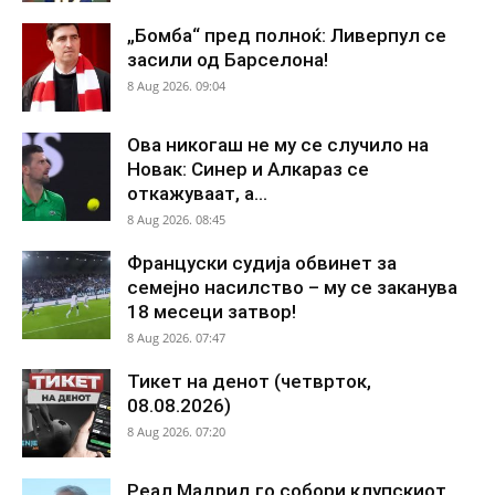
„Бомба“ пред полноќ: Ливерпул се
засили од Барселона!
8 Aug 2026. 09:04
Ова никогаш не му се случило на
Новак: Синер и Алкараз се
откажуваат, а...
8 Aug 2026. 08:45
Француски судија обвинет за
семејно насилство – му се заканува
18 месеци затвор!
8 Aug 2026. 07:47
Тикет на денот (четврток,
08.08.2026)
8 Aug 2026. 07:20
Реал Мадрид го собори клупскиот