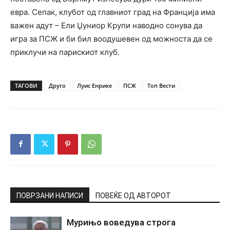
евра. Сепак, клубот од главниот град на Франција има
важен адут – Ели Џуниор Крупи наводно сонува да
игра за ПСЖ и би бил воодушевен од можноста да се
приклучи на парискиот клуб.
ТАГОВИ
Друго
Луис Енрике
ПСЖ
Топ Вести
ПОВРЗАНИ НАПИСИ
ПОВЕЌЕ ОД АВТОРОТ
Мурињо воведува строга