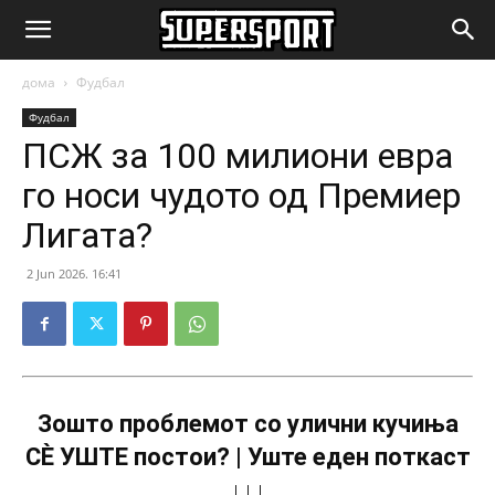
SuperSport.mk
дома
Фудбал
Фудбал
ПСЖ за 100 милиони евра
го носи чудото од Премиер
Лигата?
2 Jun 2026. 16:41
Зошто проблемот со улични кучиња
СÈ УШТЕ постои? | Уште еден поткаст
↓↓↓