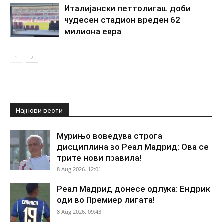
Италијански петтолигаш доби
чудесен стадион вреден 62
милиона евра
Најнови вести
Мурињо воведува строга
дисциплина во Реал Мадрид: Ова се
трите нови правила!
8 Aug 2026. 12:01
Реал Мадрид донесе одлука: Ендрик
оди во Премиер лигата!
8 Aug 2026. 09:43