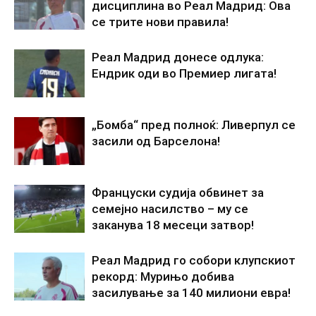
дисциплина во Реал Мадрид: Ова
се трите нови правила!
Реал Мадрид донесе одлука:
Ендрик оди во Премиер лигата!
„Бомба“ пред полноќ: Ливерпул се
засили од Барселона!
Француски судија обвинет за
семејно насилство – му се
заканува 18 месеци затвор!
Реал Мадрид го собори клупскиот
рекорд: Мурињо добива
засилување за 140 милиони евра!