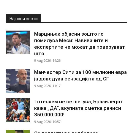
Најнови вести
Марцињак објасни зошто го
помилува Меси: Навивачите и
експертите не можат да поверуваат
што...
9 Aug 2026. 14:26
Манчестер Сити за 100 милиони евра
ја доведува сензацијата од СП
9 Aug 2026. 11:17
Тотенхем не се шегува, Бразилецот
кажа „ДА“, вкупната сметка речиси
350.000.000!
9 Aug 2026. 10:57