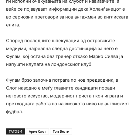
ги исполни очекувањата на клубот и навивачите, а
веќе се појавуваат информации дека Холанѓанецот е
во сериозни преговори за нов ангажман во англиската
елита.
Според последните шпекулации од островските
медиуми, најреална следна дестинација за него е
Фулам, кој остана без тренер откако Марко Силва ја
напушти клупата на лондонскиот клуб.
Фулам брзо започна потрага по нов предводник, а
Слот наводно е меѓу главните кандидати поради
неговото искуство, модерниот пристап кон играта и
претходната работа во највисокото ниво на англискиот
фудбал.
ТАГОВИ
Арне Слот
Топ Вести