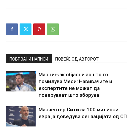
ПОВРЗАНИ НАПИСИ
ПОВЕЌЕ ОД АВТОРОТ
Марцињак објасни зошто го
помилува Меси: Навивачите и
експертите не можат да
поверуваат што зборува
Манчестер Сити за 100 милиони
евра ја доведува сензацијата од СП