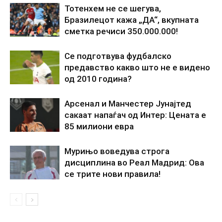
Тотенхем не се шегува,
Бразилецот кажа „ДА“, вкупната
сметка речиси 350.000.000!
Се подготвува фудбалско
предавство какво што не е видено
од 2010 година?
Арсенал и Манчестер Јунајтед
сакаат напаѓач од Интер: Цената е
85 милиони евра
Мурињо воведува строга
дисциплина во Реал Мадрид: Ова
се трите нови правила!