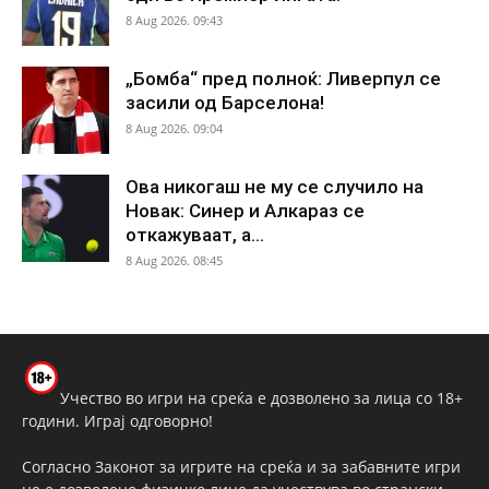
8 Aug 2026. 09:43
„Бомба“ пред полноќ: Ливерпул се
засили од Барселона!
8 Aug 2026. 09:04
Ова никогаш не му се случило на
Новак: Синер и Алкараз се
откажуваат, а...
8 Aug 2026. 08:45
Учество во игри на среќа е дозволено за лица со 18+
години. Играј одговорно!
Согласно Законот за игрите на среќа и за забавните игри