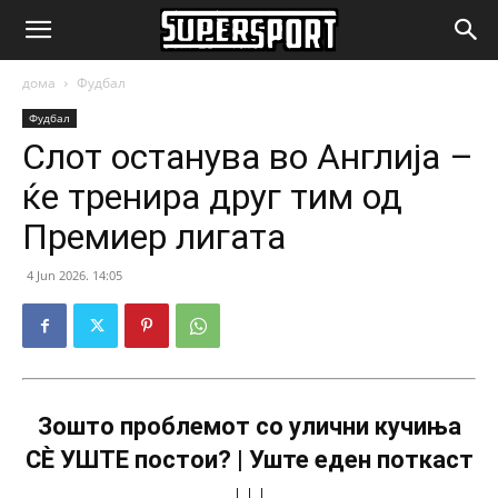
SuperSport.mk
дома
Фудбал
Фудбал
Слот останува во Англија –
ќе тренира друг тим од
Премиер лигата
4 Jun 2026. 14:05
Зошто проблемот со улични кучиња
СÈ УШТЕ постои? | Уште еден поткаст
↓↓↓