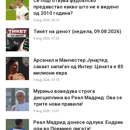
Се подготвува фудбалско
предавство какво што не е видено
од 2010 година?
9 Aug 2026. 08:16
Тикет на денот (недела, 09.08.2026)
9 Aug 2026. 07:20
Арсенал и Манчестер Јунајтед
сакаат напаѓач од Интер: Цената е 85
милиони евра
9 Aug 2026. 07:18
Мурињо воведува строга
дисциплина во Реал Мадрид: Ова се
трите нови правила!
8 Aug 2026. 12:01
Реал Мадрид донесе одлука: Ендрик
оди во Премиер лигата!