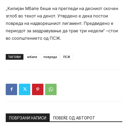
„Килијан Мбапе беше на прегледи на десниот скочен
зглоб во текот на денот. Утврдено е дека постои
повреда на надворешниот лигамент. Предвидено е
периодот за заздравување да трае три недели“ –стои
во соопштението од ПСЖ.
ТАГОВИ
мбапе
повреда
ПСЖ
ПОВРЗАНИ НАПИСИ
ПОВЕЌЕ ОД АВТОРОТ