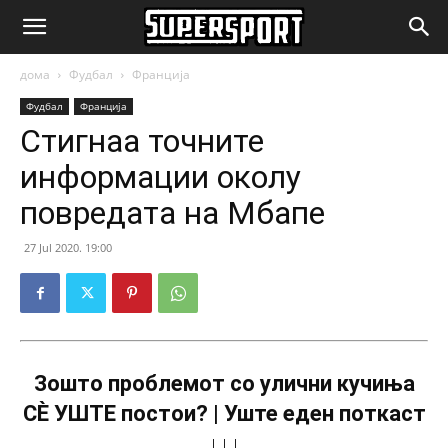
SuperSport.mk
дома
Фудбал
Франција
Фудбал
Франција
Стигнаа точните
информации околу
повредата на Мбапе
27 Jul 2020. 19:00
Зошто проблемот со улични кучиња
СÈ УШТЕ постои? | Уште еден поткаст
↓↓↓