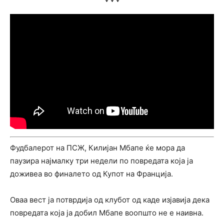
Фудбалерот на ПСЖ, Килијан Мбапе ќе мора да
паузира најмалку три недели по повредата која ја
доживеа во финалето од Купот на Франција.
Оваа вест ја потврдија од клубот од каде изјавија дека
повредата која ја добил Мбапе воопшто не е наивна.