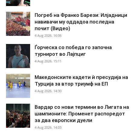
Погреб на Франко Барези: Илјадници
навивачи му оддадоа последна
почит (Видео)
4 Aug 2026. 16:06
Ѓорческа со победа го започна
турнирот во Лајпциг
4 Aug 2026. 15:11
Македонските кадети ѝ пресудија на
Турција за втор триумф на ЕП
4 Aug 2026. 14:30
Вардар со нови термини во Лигата на
шампионите: Променет распоредот
за два европски дуели
4 Aug 2026. 14:03