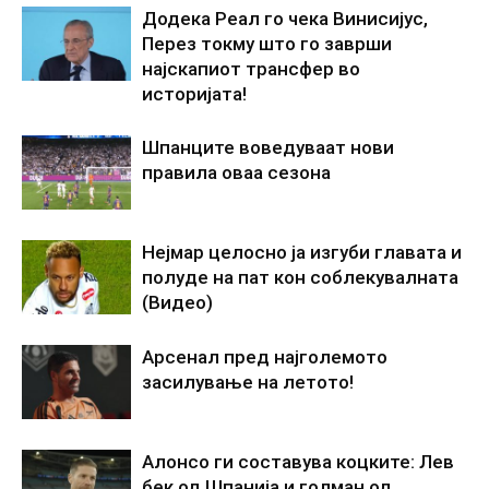
Додека Реал го чека Винисијус,
Перез токму што го заврши
најскапиот трансфер во
историјата!
Шпанците воведуваат нови
правила оваа сезона
Нејмар целосно ја изгуби главата и
полуде на пат кон соблекувалната
(Видео)
Арсенал пред најголемото
засилување на летото!
Алонсо ги составува коцките: Лев
бек од Шпанија и голман од