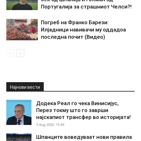
Португалија за страшниот Челси?!
Погреб на Франко Барези:
Илјадници навивачи му оддадоа
последна почит (Видео)
Најнови вести
Додека Реал го чека Винисијус,
Перез токму што го заврши
најскапиот трансфер во историјата!
5 Aug 2026. 15:49
Шпанците воведуваат нови правила