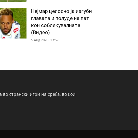
Нејмар целосно ја изгуби
главата и полуде на пат
кон соблекувалната
(Видео)
5 Aug 2026. 13:57
 во странски игри на среќа, во кои