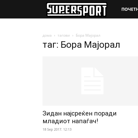
SuperSpo
ПОЧЕТ
дома
тагови
Бора Мајорал
таг: Бора Мајорал
Зидан најсреќен поради
младиот напаѓач!
18 Sep 2017. 12:13