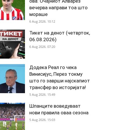
ова: Очајниот Алварез
вечерва направи тоа што
мораше
6 Aug 2026. 10:12
Тикет на денот (четврток,
06.08.2026)
6 Aug 2026. 07:20
Додека Реал го чека
Винисијус, Перез токму
што го заврши најскапиот
трансфер во историјата!
5 Aug 2026. 15:49
Шпанците воведуваат
нови правила оваа сезона
5 Aug 2026. 15:03