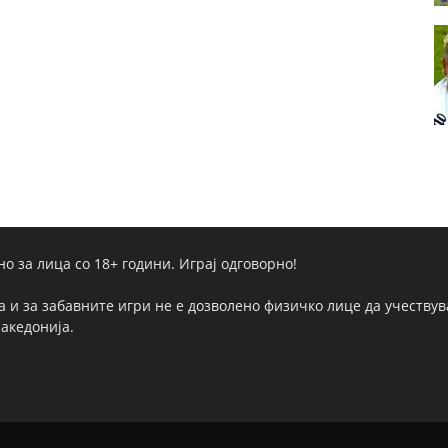
но за лица со 18+ години. Играј одговорно!
а и за забавните игри не е дозволено физичко лице да учествува
Македонија.