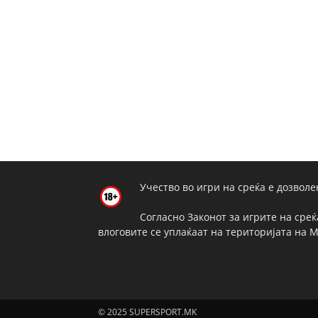
Учество во игри на среќа е дозволе
Согласно Законот за игрите на среќ
влоговите се уплаќаат на територијата на 
© 2025 SUPERSPORT.MK