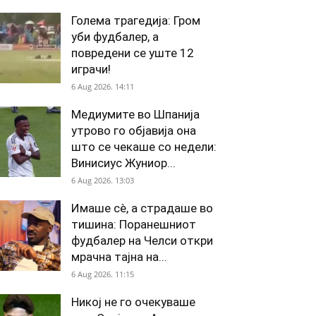
Голема трагедија: Гром
уби фудбалер, а
повредени се уште 12
играчи!
6 Aug 2026. 14:11
Медиумите во Шпанија
утрово го објавија она
што се чекаше со недели:
Винисиус Жуниор...
6 Aug 2026. 13:03
Имаше сè, а страдаше во
тишина: Поранешниот
фудбалер на Челси откри
мрачна тајна на...
6 Aug 2026. 11:15
Никој не го очекуваше