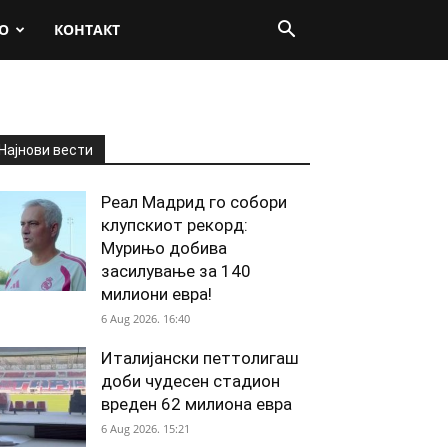
О
КОНТАКТ
Најнови вести
Реал Мадрид го собори
клупскиот рекорд:
Мурињо добива
засилување за 140
милиони евра!
6 Aug 2026. 16:40
Италијански петтолигаш
доби чудесен стадион
вреден 62 милиона евра
6 Aug 2026. 15:21