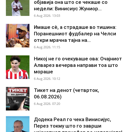
објавија она што се чекаше со
недели: Винисиус Жуниор...
6 Aug 2026. 13:03
Имаше сè, а страдаше во тишина:
Поранешниот фудбалер на Челси
откри мрачна тајна на...
6 Aug 2026. 11:15
Никој не го очекуваше ова: Очајниот
Алварез вечерва направи тоа што
мораше
6 Aug 2026. 10:12
Тикет на денот (четврток,
06.08.2026)
6 Aug 2026. 07:20
Додека Реал го чека Винисијус,
Перез токму што го заврши