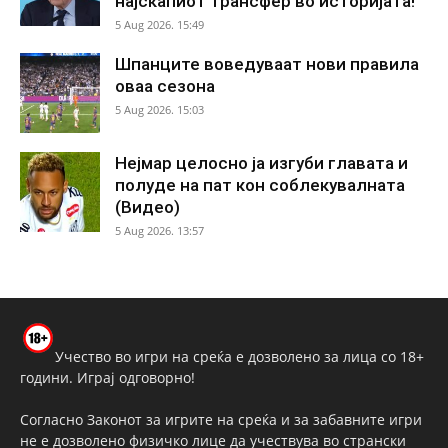
најскапиот трансфер во историјата!
5 Aug 2026. 15:49
Шпанците воведуваат нови правила
оваа сезона
5 Aug 2026. 15:03
Нејмар целосно ја изгуби главата и
полуде на пат кон соблекувалната
(Видео)
5 Aug 2026. 13:57
Учество во игри на среќа е дозволено за лица со 18+
години. Играј одговорно!
Согласно Законот за игрите на среќа и за забавните игри
не е дозволено физичко лице да учествува во странски