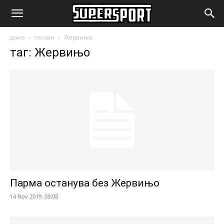
SuperSport.mk
дома
тагови
Жервињо
таг: Жервињо
Парма останува без Жервињо
14 Nov 2019. 09:08