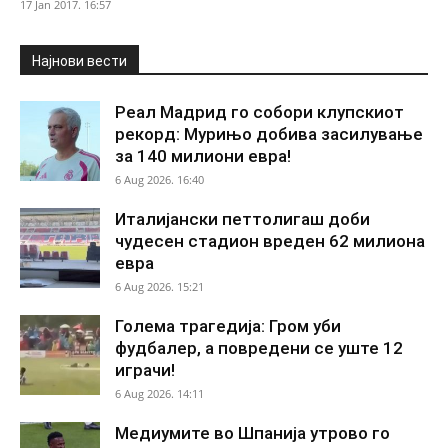
17 Jan 2017. 16:57
Најнови вести
Реал Мадрид го собори клупскиот
рекорд: Мурињо добива засилување
за 140 милиони евра!
6 Aug 2026. 16:40
Италијански петтолигаш доби
чудесен стадион вреден 62 милиона
евра
6 Aug 2026. 15:21
Голема трагедија: Гром уби
фудбалер, а повредени се уште 12
играчи!
6 Aug 2026. 14:11
Медиумите во Шпанија утрово го